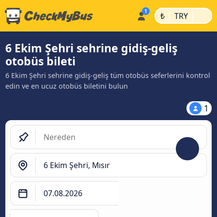
|
|
₺
TRY
6 Ekim Şehri sehrine gidiş-geliş
otobüs bileti
6 Ekim Şehri sehrine gidiş-geliş tüm otobüs seferlerini kontrol
edin ve en ucuz otobüs biletini bulun
1