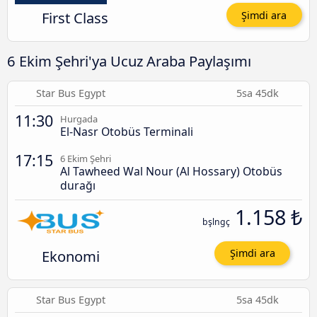
First Class
Şimdi ara
6 Ekim Şehri'ya Ucuz Araba Paylaşımı
Star Bus Egypt
5sa 45dk
11:30
Hurgada
El-Nasr Otobüs Terminali
17:15
6 Ekim Şehri
Al Tawheed Wal Nour (Al Hossary) Otobüs
durağı
1.158 ₺
bşlngç
Ekonomi
Şimdi ara
Star Bus Egypt
5sa 45dk