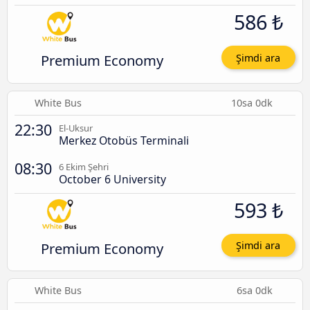
586 ₺
Premium Economy
Şimdi ara
White Bus
10sa 0dk
22:30
El-Uksur
Merkez Otobüs Terminali
08:30
6 Ekim Şehri
October 6 University
593 ₺
Premium Economy
Şimdi ara
White Bus
6sa 0dk