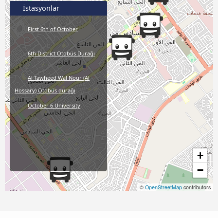
İstasyonlar
First 6th of October
6th District Otobüs Durağı
Al Tawheed Wal Nour (Al
Hossary) Otobüs durağı
October 6 University
+
−
©
OpenStreetMap
contributors