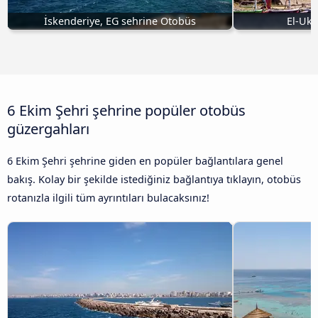
İskenderiye, EG sehrine Otobüs
El-Uks
6 Ekim Şehri şehrine popüler otobüs
güzergahları
6 Ekim Şehri şehrine giden en popüler bağlantılara genel
bakış. Kolay bir şekilde istediğiniz bağlantıya tıklayın, otobüs
rotanızla ilgili tüm ayrıntıları bulacaksınız!