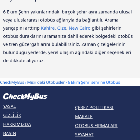
6 Ekim Şehri yakınlarındaki birçok şehir aynı zamanda ulusal
veya uluslararası otobüs ağlarıyla da bağlantılı. Arama
yarıçapını arttırıp
Kahire
,
Gize
,
New Cairo
gibi şehirlerin
otobüs duraklarını aramanıza dahil ederek bölgedeki otobüs
ve tren güzergahlarını bulabilirsiniz. Zaman çizelgelerinin
bulunduğu yerlerde, yerel ulaşım ağındaki diğer seçenekleri
de dikkate alıyoruz.
CheckMyBus
›
Mısır'daki Otobüsler
› 6 Ekim Şehri sehrine Otobüs
YASAL
ÇEREZ POLITIKASI
GIZLILIK
MAKALE
HAKKIMIZDA
OTOBÜS FIRMALARI
BASIN
SEYAHAT