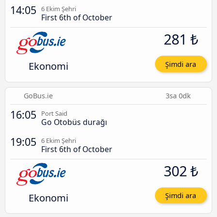
14:05
6 Ekim Şehri
First 6th of October
281 ₺
Ekonomi
Şimdi ara
GoBus.ie
3sa 0dk
16:05
Port Said
Go Otobüs durağı
19:05
6 Ekim Şehri
First 6th of October
302 ₺
Ekonomi
Şimdi ara