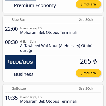
Premium Economy
Şimdi ara
Blue Bus
2sa 30dk
22:00
İskenderiye, EG
Moharam Bek Otobüs Terminali
00:30
6 Ekim Şehri
Al Tawheed Wal Nour (Al Hossary) Otobüs
durağı
265 ₺
Business
Şimdi ara
GoBus.ie
3sa 30dk
10:35
İskenderiye, EG
Moharam Bek Otobüs Terminali