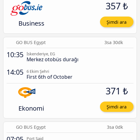
357 ₺
Business
Şimdi ara
GO BUS Egypt
3sa 30dk
10:35
İskenderiye, EG
Merkez otobüs durağı
14:05
6 Ekim Şehri
First 6th of October
371 ₺
Ekonomi
Şimdi ara
GO BUS Egypt
3sa 0dk
07:05
Port Said