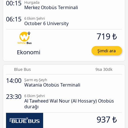
00:15
Hurgada
Merkez Otobüs Terminali
06:15
6 Ekim Şehri
October 6 University
719 ₺
Ekonomi
Şimdi ara
Blue Bus
9sa 30dk
14:00
Şarm eş-Şeyh
Watania Otobüs Terminali
23:30
6 Ekim Şehri
Al Tawheed Wal Nour (Al Hossary) Otobüs
durağı
937 ₺