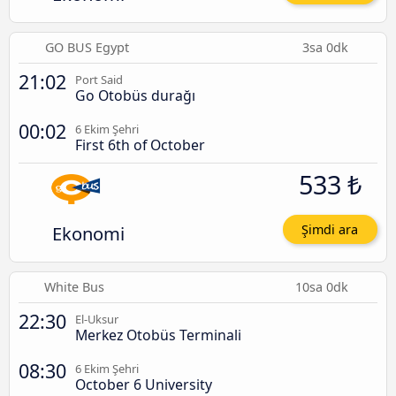
GO BUS Egypt
3sa 0dk
21:02
Port Said
Go Otobüs durağı
00:02
6 Ekim Şehri
First 6th of October
533 ₺
Ekonomi
Şimdi ara
White Bus
10sa 0dk
22:30
El-Uksur
Merkez Otobüs Terminali
08:30
6 Ekim Şehri
October 6 University