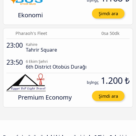
bşlngç
Ekonomi
Şimdi ara
Pharaoh's Fleet
0sa 50dk
23:00
Kahire
Tahrir Square
23:50
6 Ekim Şehri
6th District Otobüs Durağı
1.200 ₺
bşlngç
Premium Economy
Şimdi ara