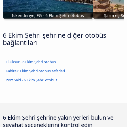
İskenderiye, EG - 6 Ekim Şehri otobüs
Şarm eş-Şey
6 Ekim Şehri şehrine diğer otobüs
bağlantıları
El-Uksur - 6 Ekim Şehri otobüs
Kahire 6 Ekim Şehri otobüs seferleri
Port Said - 6 Ekim Şehri otobüs
6 Ekim Şehri şehrine yakın yerleri bulun ve
seyahat seçeneklerini kontrol edin