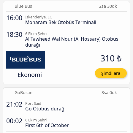
Blue Bus
2sa 30dk
16:00
İskenderiye, EG
Moharam Bek Otobüs Terminali
18:30
6 Ekim Şehri
Al Tawheed Wal Nour (Al Hossary) Otobüs
durağı
310 ₺
Ekonomi
Şimdi ara
GoBus.ie
3sa 0dk
21:02
Port Said
Go Otobüs durağı
00:02
6 Ekim Şehri
First 6th of October