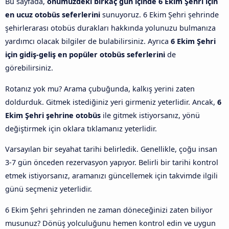
Bu sayfada,
önümüzdeki birkaç gün içinde 6 Ekim Şehri için
en ucuz otobüs seferlerini
sunuyoruz. 6 Ekim Şehri şehrinde
şehirlerarası otobüs durakları hakkında yolunuzu bulmanıza
yardımcı olacak bilgiler de bulabilirsiniz. Ayrıca
6 Ekim Şehri
için gidiş-geliş en popüler otobüs seferlerini
de
görebilirsiniz.
Rotanız yok mu? Arama çubuğunda, kalkış yerini zaten
doldurduk. Gitmek istediğiniz yeri girmeniz yeterlidir. Ancak,
6
Ekim Şehri şehrine otobüs
ile gitmek istiyorsanız, yönü
değiştirmek için oklara tıklamanız yeterlidir.
Varsayılan bir seyahat tarihi belirledik. Genellikle, çoğu insan
3-7 gün önceden rezervasyon yapıyor. Belirli bir tarihi kontrol
etmek istiyorsanız, aramanızı güncellemek için takvimde ilgili
günü seçmeniz yeterlidir.
6 Ekim Şehri şehrinden ne zaman döneceğinizi zaten biliyor
musunuz? Dönüş yolculuğunu hemen kontrol edin ve uygun