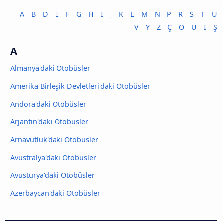
A
B
D
E
F
G
H
I
J
K
L
M
N
P
R
S
T
U
V
Y
Z
Ç
Ö
Ü
İ
Ş
A
Almanya'daki Otobüsler
Amerika Birleşik Devletleri'daki Otobüsler
Andora'daki Otobüsler
Arjantin'daki Otobüsler
Arnavutluk'daki Otobüsler
Avustralya'daki Otobüsler
Avusturya'daki Otobüsler
Azerbaycan'daki Otobüsler