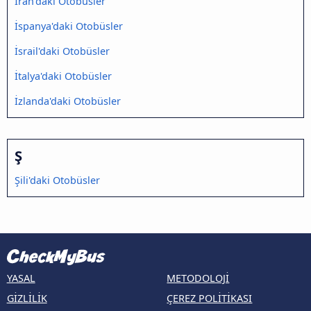
İran'daki Otobüsler
İspanya'daki Otobüsler
İsrail'daki Otobüsler
İtalya'daki Otobüsler
İzlanda'daki Otobüsler
Ş
Şili'daki Otobüsler
YASAL
METODOLOJI
GIZLILIK
ÇEREZ POLITIKASI