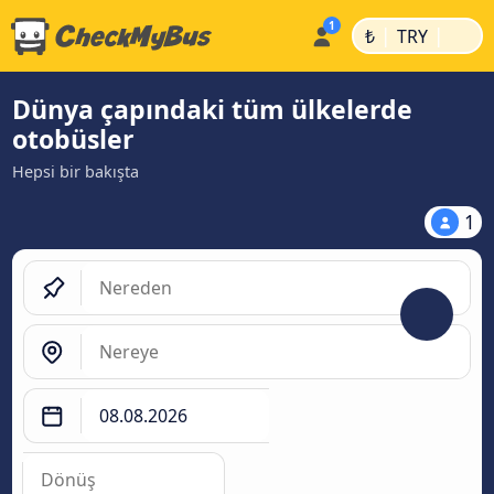
|
|
₺
TRY
Dünya çapındaki tüm ülkelerde
otobüsler
Hepsi bir bakışta
1