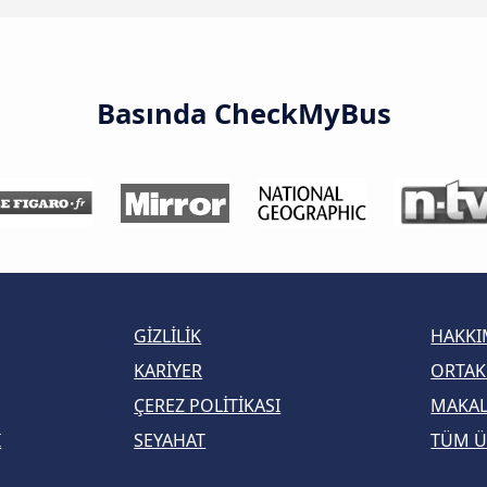
Basında CheckMyBus
GIZLILIK
HAKKI
KARIYER
ORTAK
ÇEREZ POLITIKASI
MAKA
I
SEYAHAT
TÜM Ü