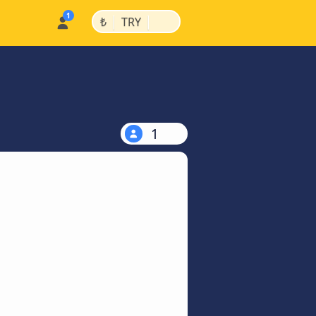
|
|
₺
TRY
1