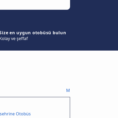
Size en uygun otobüsü bulun
Kolay ve şeffaf
M
 sehrine Otobüs