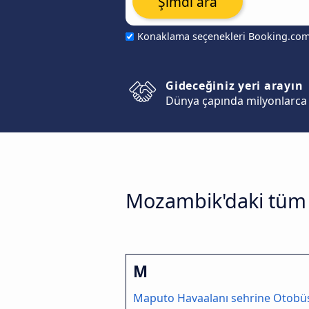
Şimdi ara
Konaklama seçenekleri Booking.co
Gideceğiniz yeri arayın
Dünya çapında milyonlarca 
Mozambik'daki tüm 
M
Maputo Havaalanı sehrine Otobü