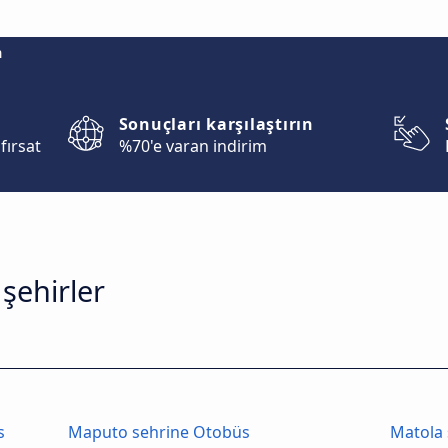
m
Sonuçları karşılaştırın
fırsat
%70'e varan indirim
şehirler
s
Maputo sehrine Otobüs
Matola