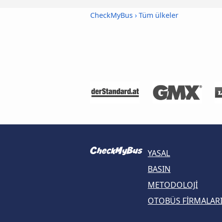
CheckMyBus
›
Tüm ülkeler
YASAL
BASIN
METODOLOJI
OTOBÜS FIRMALAR