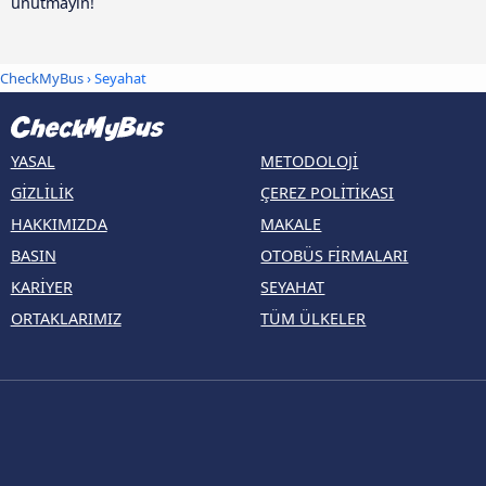
unutmayın!
CheckMyBus
› Seyahat
YASAL
METODOLOJI
GIZLILIK
ÇEREZ POLITIKASI
HAKKIMIZDA
MAKALE
BASIN
OTOBÜS FIRMALARI
KARIYER
SEYAHAT
ORTAKLARIMIZ
TÜM ÜLKELER