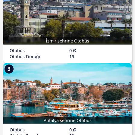
İzmir sehrine Otobüs
Otobüs
0 Ø
Otobüs Durağı
19
3
Antalya sehrine Otobüs
Otobüs
0 Ø