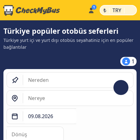
|
|
₺
TRY
Türkiye popüler otobüs seferleri
Türkiye yurt içi ve yurt dışı otobüs seyahatiniz için en popüler
bağlantılar
1