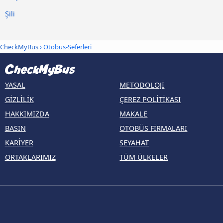
Şili
CheckMyBus
› Otobus-Seferleri
YASAL
METODOLOJI
GIZLILIK
ÇEREZ POLITIKASI
HAKKIMIZDA
MAKALE
BASIN
OTOBÜS FIRMALARI
KARIYER
SEYAHAT
ORTAKLARIMIZ
TÜM ÜLKELER