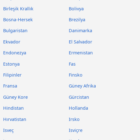
Birleşik Krallık
Bolivya
Bosna-Hersek
Brezilya
Bulgaristan
Danimarka
Ekvador
El Salvador
Endonezya
Ermenistan
Estonya
Fas
Filipinler
Finsko
Fransa
Güney Afrika
Güney Kore
Gürcistan
Hindistan
Hollanda
Hırvatistan
Irsko
Isveç
Isviçre