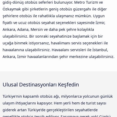
gidiş-dönüş otobüs seferleri bulunuyor. Metro Turizm ve
Özkaymak gibi şirketlerin geniş otobüs güzergahı ile diğer
şehirlere otobüs ile rahatlıkla ulaşmanız mümkün. Uygun
fiyatlı ve ucuz otobüs seyahat seçenekleri sayesinde İzmir,
Ankara, Adana, Mersin ve daha pek şehre kolaylıkla
ulaşabilirsiniz. Bir sonraki seyahatinize başlamak için bir
uçağa binmek istiyorsanız, havalimanı servis seçenekleri ile
havaalanına ulaşabilirsiniz. Havaalanı servisleri ile İstanbul,
Ankara, İzmir havaalanlarından şehir merkezine ulaşabilirsiniz.
Ulusal Destinasyonları Keşfedin
Türkiye'nin kapsamlı otobüs ağı, milyonlarca yolcunun günlük
ulaşım ihtiyaçlarını kapsıyor. Hem yerli hem de turist sayısı
giderek artan Türkiye’de gerçekleştirilen seyahatlerde
genellikle otobüs tercih ediliyor. Şaşırmaya gerek yok! Çünkü