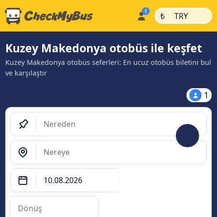
|
|
₺
TRY
Kuzey Makedonya otobüs ile keşfet
Kuzey Makedonya otobüs seferleri: En ucuz otobüs biletini bul
ve karşılaştır
1