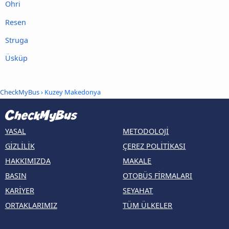
Ohri
Resen
Struga
Üsküp
CheckMyBus
› Kuzey Makedonya
YASAL
METODOLOJI
GIZLILIK
ÇEREZ POLITIKASI
HAKKIMIZDA
MAKALE
BASIN
OTOBÜS FIRMALARI
KARIYER
SEYAHAT
ORTAKLARIMIZ
TÜM ÜLKELER