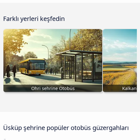
Farklı yerleri keşfedin
Ohri sehrine Otobüs
Kalkand
Üsküp şehrine popüler otobüs güzergahları