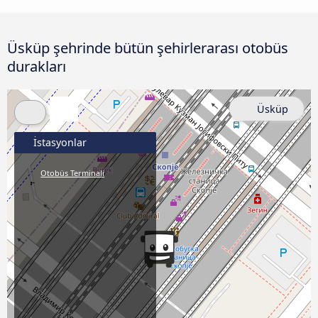
Üsküp şehrinde bütün şehirlerarası otobüs
durakları
Üsküp
İstasyonlar
Otobüs Terminali