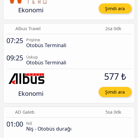
Ekonomi
Şimdi ara
Albus Travel
2sa 0dk
07:25
Priştine
Otobüs Terminali
09:25
Üsküp
Otobüs Terminali
577 ₺
Ekonomi
Şimdi ara
AD Galeb
5sa 0dk
01:00
Niš
Niş - Otobüs durağı