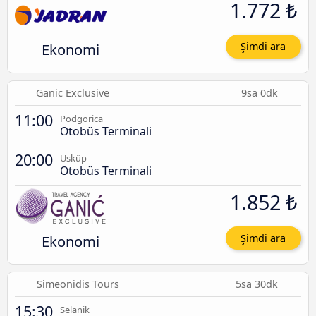
1.772 ₺
Ekonomi
Şimdi ara
Ganic Exclusive
9sa 0dk
11:00
Podgorica
Otobüs Terminali
20:00
Üsküp
Otobüs Terminali
1.852 ₺
Ekonomi
Şimdi ara
Simeonidis Tours
5sa 30dk
15:30
Selanik