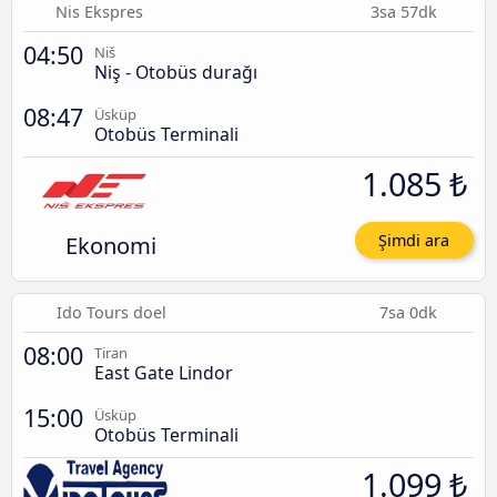
Nis Ekspres
3sa 57dk
04:50
Niš
Niş - Otobüs durağı
08:47
Üsküp
Otobüs Terminali
1.085 ₺
Ekonomi
Şimdi ara
Ido Tours doel
7sa 0dk
08:00
Tiran
East Gate Lindor
15:00
Üsküp
Otobüs Terminali
1.099 ₺