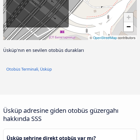
+
−
©
OpenStreetMap
contributors
Üsküp'nın en sevilen otobüs durakları
Otobüs Terminali, Üsküp
Üsküp adresine giden otobüs güzergahı
hakkında SSS
Üsküp şehrine direkt otobüs var mı?