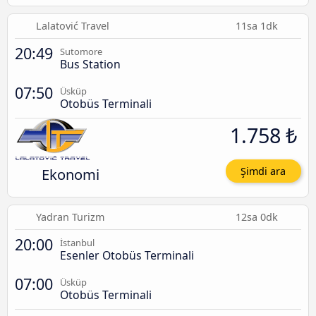
Lalatović Travel
11sa 1dk
20:49
Sutomore
Bus Station
07:50
Üsküp
Otobüs Terminali
1.758 ₺
Ekonomi
Şimdi ara
Yadran Turizm
12sa 0dk
20:00
İstanbul
Esenler Otobüs Terminali
07:00
Üsküp
Otobüs Terminali