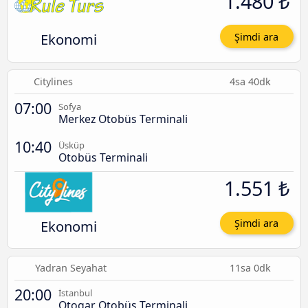
1.480 ₺
Ekonomi
Şimdi ara
Citylines
4sa 40dk
07:00
Sofya
Merkez Otobüs Terminali
10:40
Üsküp
Otobüs Terminali
1.551 ₺
Ekonomi
Şimdi ara
Yadran Seyahat
11sa 0dk
20:00
İstanbul
Otogar Otobüs Terminali