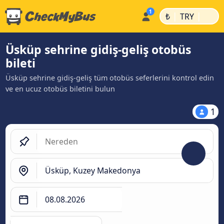
|
|
₺
TRY
Üsküp sehrine gidiş-geliş otobüs
bileti
Üsküp sehrine gidiş-geliş tüm otobüs seferlerini kontrol edin
ve en ucuz otobüs biletini bulun
1