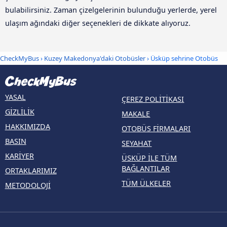
bulabilirsiniz. Zaman çizelgelerinin bulunduğu yerlerde, yerel
ulaşım ağındaki diğer seçenekleri de dikkate alıyoruz.
CheckMyBus
›
Kuzey Makedonya'daki Otobüsler
› Üsküp sehrine Otobüs
YASAL
ÇEREZ POLITIKASI
GIZLILIK
MAKALE
HAKKIMIZDA
OTOBÜS FIRMALARI
BASIN
SEYAHAT
KARIYER
ÜSKÜP ILE TÜM
BAĞLANTILAR
ORTAKLARIMIZ
TÜM ÜLKELER
METODOLOJI