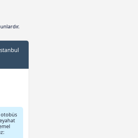
unlardır.
İstanbul
 otobüs
Seyahat
temel
z: