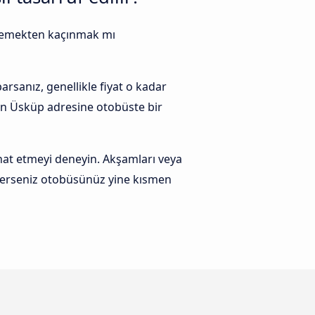
 ödemekten kaçınmak mı
rsanız, genellikle fiyat o kadar
en Üsküp adresine otobüste bir
at etmeyi deneyin. Akşamları veya
ederseniz otobüsünüz yine kısmen