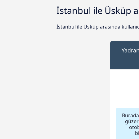
İstanbul ile Üsküp a
İstanbul ile Üsküp arasında kullanıc
Yadran
Burada
güzer
otob
b