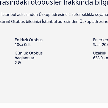
rasındaki otobüsler hakkında bilgi
e İstanbul adresinden Üsküp adresine 2 sefer sıklıkla seya
aştırın! Otobüs biletinizi İstanbul adresinden Üsküp adresin
En Hızlı Otobüs
En erke
10sa 0dk
Saat 20:
Günlük Otobüs
Uzaklık
bağlantıları
638,0 k
2 Ø