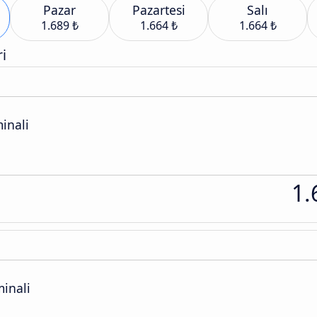
Pazar
Pazartesi
Salı
1.689 ₺
1.664 ₺
1.664 ₺
i
inali
1.
inali