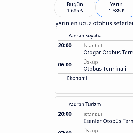
Bugün
Yarın
1.686 ₺
1.686 ₺
yarın en ucuz otobüs seferler
Yadran Seyahat
20:00
İstanbul
Otogar Otobüs Term
Üsküp
06:00
Otobüs Terminali
Ekonomi
Yadran Turizm
20:00
İstanbul
Esenler Otobüs Term
Üsküp