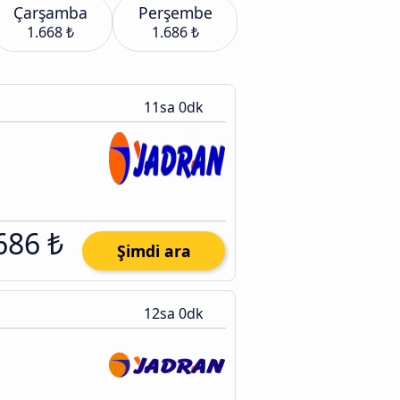
Çarşamba
Perşembe
1.668 ₺
1.686 ₺
11sa 0dk
686 ₺
Şimdi ara
12sa 0dk