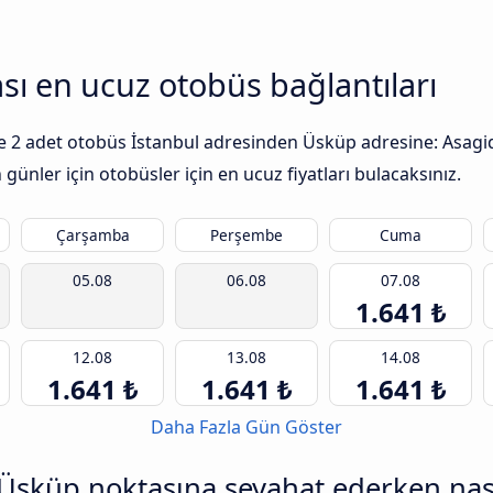
sı en ucuz otobüs bağlantıları
 ile 2 adet otobüs İstanbul adresinden Üsküp adresine: Asagid
günler için otobüsler için en ucuz fiyatları bulacaksınız.
Çarşamba
Perşembe
Cuma
05.08
06.08
07.08
1.641 ₺
12.08
13.08
14.08
1.641 ₺
1.641 ₺
1.641 ₺
Daha Fazla Gün Göster
Üsküp noktasına seyahat ederken nasıl