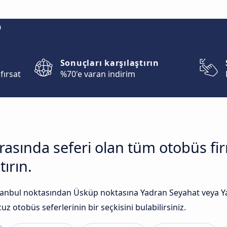
m
Sonuçları karşılaştırın
fırsat
%70'e varan indirim
arasında seferi olan tüm otobüs f
tırın.
tanbul noktasından Üsküp noktasına Yadran Seyahat veya Yad
uz otobüs seferlerinin bir seçkisini bulabilirsiniz.