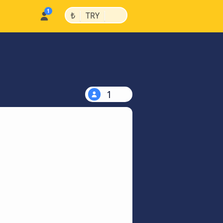
|
|
₺
TRY
1