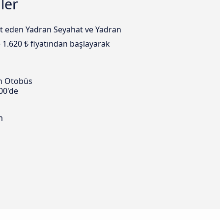
ler
hat eden Yadran Seyahat ve Yadran
e 1.620 ₺ fiyatından başlayarak
n Otobüs
00'de
m