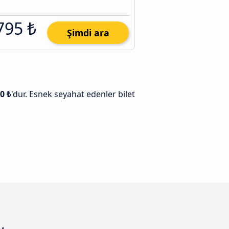
795 ₺
Şimdi ara
0 ₺
'dur. Esnek seyahat edenler bilet