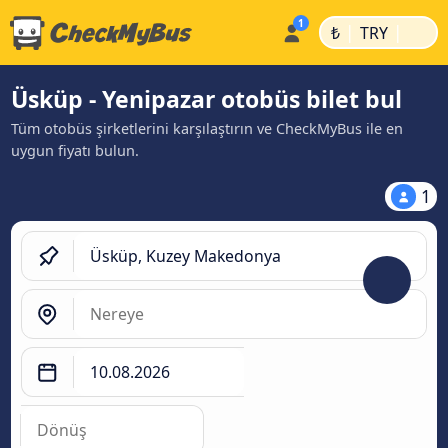
|
|
₺
TRY
Üsküp - Yenipazar otobüs bilet bul
Tüm otobüs şirketlerini karşılaştırın ve CheckMyBus ile en
uygun fiyatı bulun.
1