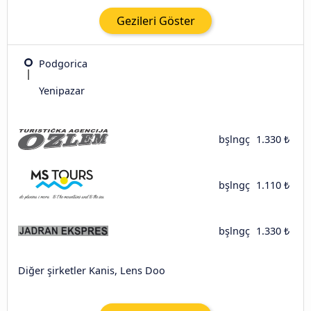
Gezileri Göster
Podgorica
Yenipazar
bşlngç
1.330 ₺
bşlngç
1.110 ₺
bşlngç
1.330 ₺
Diğer şirketler Kanis, Lens Doo