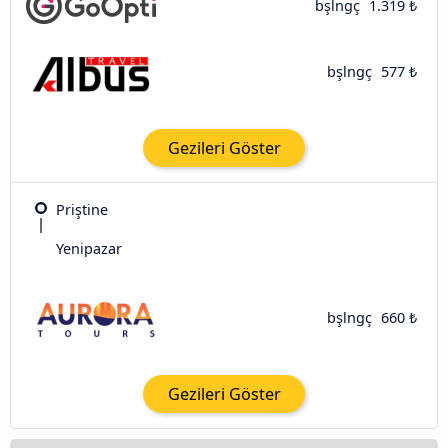
bşlngç
1.319 ₺
bşlngç
577 ₺
Gezileri Göster
Priştine
Yenipazar
bşlngç
660 ₺
Gezileri Göster