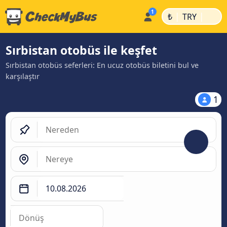
|
|
₺
TRY
Sırbistan otobüs ile keşfet
Sırbistan otobüs seferleri: En ucuz otobüs biletini bul ve
karşılaştır
1