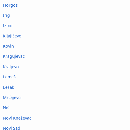
Horgos
Irig
İzmir
Kljajićevo
Kovin
Kragujevac
Kraljevo
Lemeš
Lešak
Mrčajevci
Niš
Novi Kneževac
Novi Sad