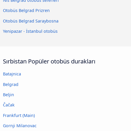
Niš Belgrad otobüs seferleri
Otobüs Belgrad Prizren
Otobüs Belgrad Saraybosna
Yenipazar - İstanbul otobüs
Sırbistan Popüler otobüs durakları
Batajnica
Belgrad
Beljin
Čačak
Frankfurt (Main)
Gornji Milanovac