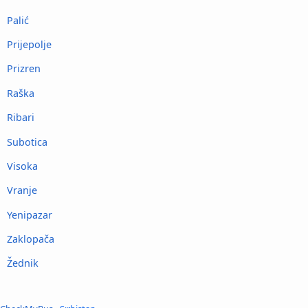
Palić
Prijepolje
Prizren
Raška
Ribari
Subotica
Visoka
Vranje
Yenipazar
Zaklopača
Žednik