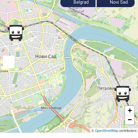
Belgrad
Novi Sad
+
−
©
OpenStreetMap
contributors