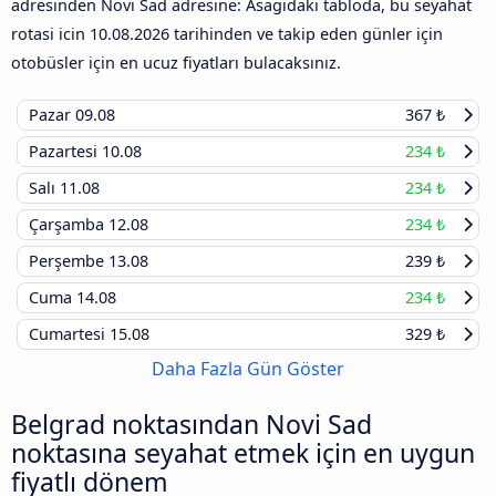
adresinden Novi Sad adresine: Asagidaki tabloda, bu seyahat
rotasi icin
10.08.2026
tarihinden ve takip eden günler için
otobüsler için en ucuz fiyatları bulacaksınız.
Pazar
09.08
367 ₺
Pazartesi
10.08
234 ₺
Salı
11.08
234 ₺
Çarşamba
12.08
234 ₺
Perşembe
13.08
239 ₺
Cuma
14.08
234 ₺
Cumartesi
15.08
329 ₺
Daha Fazla Gün Göster
Belgrad noktasından Novi Sad
noktasına seyahat etmek için en uygun
fiyatlı dönem