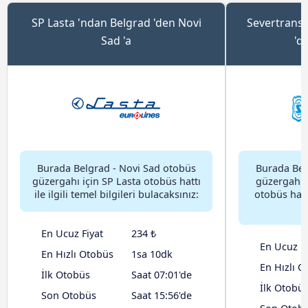
SP Lasta 'ndan Belgrad 'den Novi
Severtrans
Sad 'a
'd
Burada Belgrad - Novi Sad otobüs
Burada Bel
güzergahı için SP Lasta otobüs hattı
güzergahı 
ile ilgili temel bilgileri bulacaksınız:
otobüs hattı 
En Ucuz Fiyat
234 ₺
En Ucuz Fi
En Hızlı Otobüs
1sa 10dk
En Hızlı O
İlk Otobüs
Saat 07:01'de
İlk Otobü
Son Otobüs
Saat 15:56'de