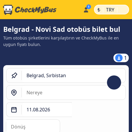
|
|
₺
TRY
Belgrad - Novi Sad otobüs bilet bul
Tüm otobüs şirketlerini karşılaştırın ve CheckMyBus ile en
uygun fiyatı bulun.
1