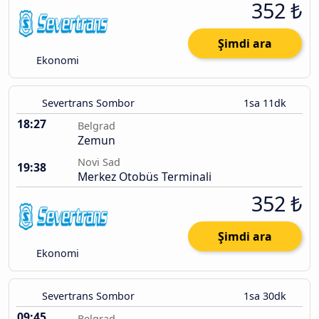
352 ₺
Şimdi ara
Ekonomi
Severtrans Sombor
1sa 11dk
18:27
Belgrad
Zemun
Novi Sad
19:38
Merkez Otobüs Terminali
352 ₺
Şimdi ara
Ekonomi
Severtrans Sombor
1sa 30dk
09:45
Belgrad