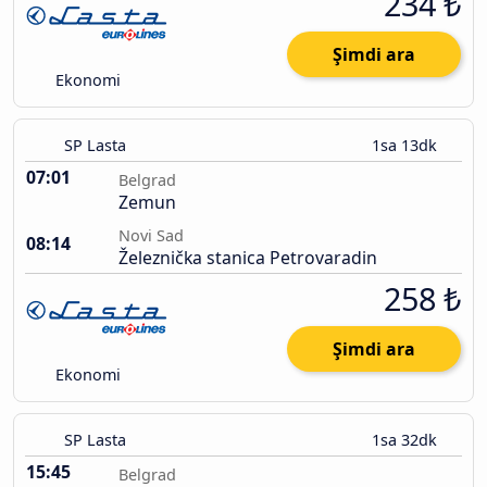
234 ₺
Şimdi ara
Ekonomi
SP Lasta
1sa 13dk
07:01
Belgrad
Zemun
Novi Sad
08:14
Železnička stanica Petrovaradin
258 ₺
Şimdi ara
Ekonomi
SP Lasta
1sa 32dk
15:45
Belgrad