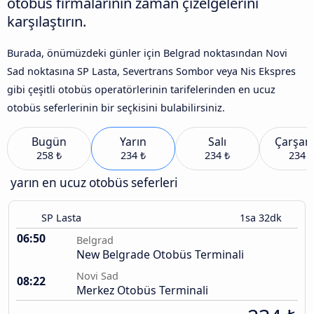
otobüs firmalarının zaman çizelgelerini
karşılaştırın.
Burada, önümüzdeki günler için Belgrad noktasından Novi
Sad noktasına SP Lasta, Severtrans Sombor veya Nis Ekspres
gibi çeşitli otobüs operatörlerinin tarifelerinden en ucuz
otobüs seferlerinin bir seçkisini bulabilirsiniz.
Bugün
Yarın
Salı
Çarşa
258 ₺
234 ₺
234 ₺
234 ₺
yarın en ucuz otobüs seferleri
SP Lasta
1sa 32dk
06:50
Belgrad
New Belgrade Otobüs Terminali
Novi Sad
08:22
Merkez Otobüs Terminali