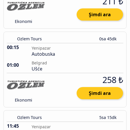
211 ₺
Şimdi ara
Ekonomi
Ozlem Tours
0sa 45dk
00:15
Yenipazar
Autobuska
Belgrad
01:00
Ušće
258 ₺
Şimdi ara
Ekonomi
Ozlem Tours
5sa 15dk
11:45
Yenipazar