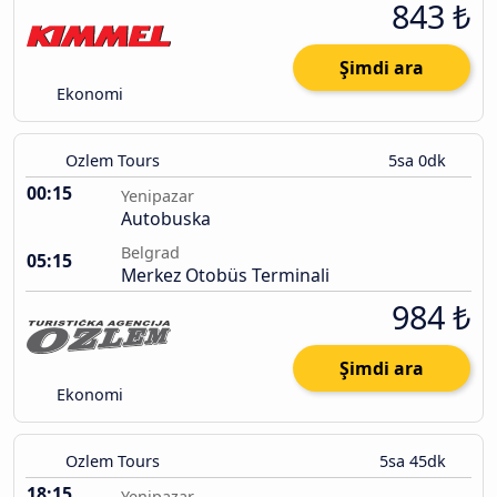
843 ₺
Şimdi ara
Ekonomi
Ozlem Tours
5sa 0dk
00:15
Yenipazar
Autobuska
Belgrad
05:15
Merkez Otobüs Terminali
984 ₺
Şimdi ara
Ekonomi
Ozlem Tours
5sa 45dk
18:15
Yenipazar