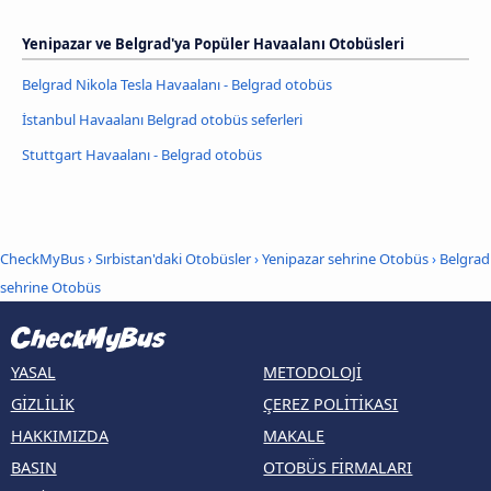
Yenipazar ve Belgrad'ya Popüler Havaalanı Otobüsleri
Belgrad Nikola Tesla Havaalanı - Belgrad otobüs
İstanbul Havaalanı Belgrad otobüs seferleri
Stuttgart Havaalanı - Belgrad otobüs
CheckMyBus
›
Sırbistan'daki Otobüsler
›
Yenipazar sehrine Otobüs
›
Belgrad
sehrine Otobüs
YASAL
METODOLOJI
GIZLILIK
ÇEREZ POLITIKASI
HAKKIMIZDA
MAKALE
BASIN
OTOBÜS FIRMALARI