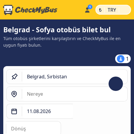
|
|
₺
TRY
Belgrad - Sofya otobüs bilet bul
Tüm otobüs şirketlerini karşılaştırın ve CheckMyBus ile en
uygun fiyatı bulun.
1