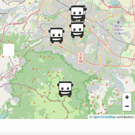
+
−
©
OpenStreetMap
contributors