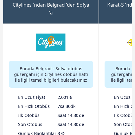
Citylines 'ndan Belgrad 'den Sofya
Karat-S 'nda
'a
Burada Belgrad - Sofya otobüs
Burada Be
güzergahı için Citylines otobüs hattı
güzergahı i
ile ilgili temel bilgileri bulacaksınız:
ile ilgili te
En Ucuz Fiyat
2.001 ₺
En Ucuz Fi
En Hızlı Otobüs
7sa 30dk
En Hızlı O
İlk Otobüs
Saat 14:30'de
İlk Otobü
Son Otobüs
Saat 14:30'de
Son Otob
Günlük Bağlantılar
3 Ø
Günlük Ba