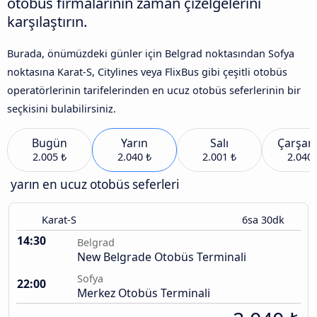
otobüs firmalarının zaman çizelgelerini
karşılaştırın.
Burada, önümüzdeki günler için Belgrad noktasından Sofya
noktasına Karat-S, Citylines veya FlixBus gibi çeşitli otobüs
operatörlerinin tarifelerinden en ucuz otobüs seferlerinin bir
seçkisini bulabilirsiniz.
Bugün
Yarın
Salı
Çarşa
2.005 ₺
2.040 ₺
2.001 ₺
2.040 
yarın en ucuz otobüs seferleri
Karat-S
6sa 30dk
14:30
Belgrad
New Belgrade Otobüs Terminali
Sofya
22:00
Merkez Otobüs Terminali