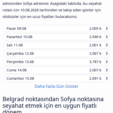
adresinden Sofya adresine: Asagidaki tabloda, bu seyahat
rotasi icin
10.08.2026
tarihinden ve takip eden günler için
otobüsler için en ucuz fiyatları bulacaksınız.
Pazar
09.08
2.005 ₺
Pazartesi
10.08
2.040 ₺
Salı
11.08
2.001 ₺
Çarşamba
12.08
2.067 ₺
Perşembe
13.08
3.787 ₺
Cuma
14.08
2.007 ₺
Cumartesi
15.08
2.091 ₺
Daha Fazla Gün Göster
Belgrad noktasından Sofya noktasına
seyahat etmek için en uygun fiyatlı
dönem