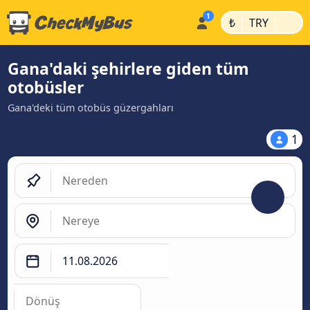
|
|
₺
TRY
Gana'daki şehirlere giden tüm
otobüsler
Gana'deki tüm otobüs güzergahları
1