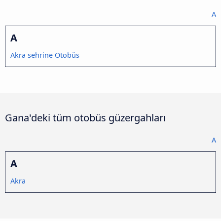
A
A
Akra sehrine Otobüs
Gana'deki tüm otobüs güzergahları
A
A
Akra