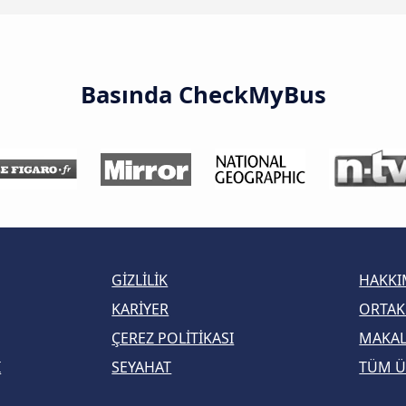
Basında CheckMyBus
GIZLILIK
HAKKI
KARIYER
ORTAK
ÇEREZ POLITIKASI
MAKA
I
SEYAHAT
TÜM Ü