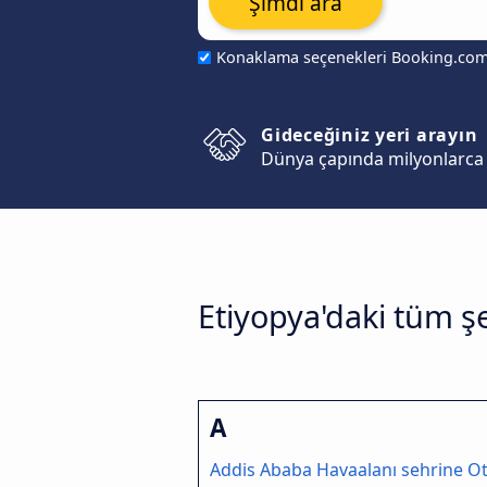
Şimdi ara
Konaklama seçenekleri Booking.co
Gideceğiniz yeri arayın
Dünya çapında milyonlarca 
Etiyopya'daki tüm şe
A
Addis Ababa Havaalanı sehrine O