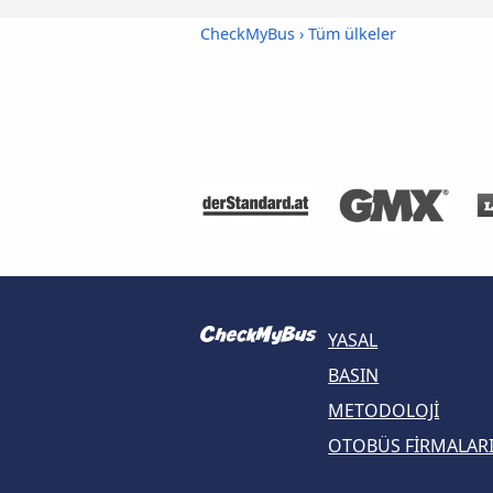
CheckMyBus
›
Tüm ülkeler
YASAL
BASIN
METODOLOJI
OTOBÜS FIRMALAR