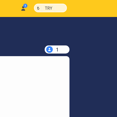
|
|
₺
TRY
1