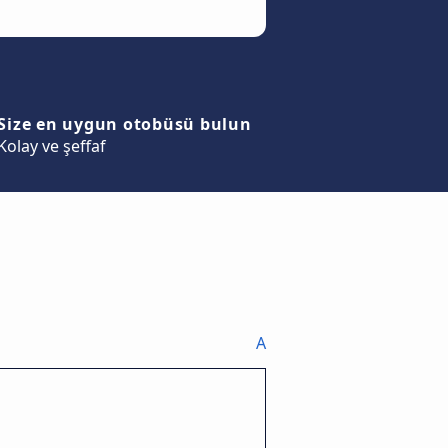
Size en uygun otobüsü bulun
Kolay ve şeffaf
A