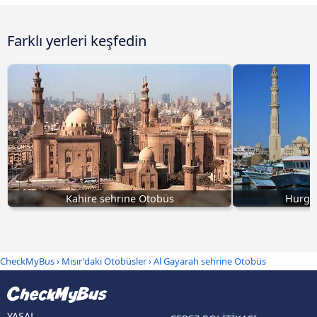
Farklı yerleri keşfedin
Kahire sehrine Otobüs
Hurga
CheckMyBus
›
Mısır'daki Otobüsler
› Al Gayarah sehrine Otobüs
YASAL