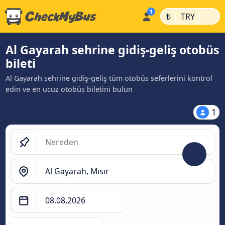
|
|
₺
TRY
Al Gayarah sehrine gidiş-geliş otobüs
bileti
Al Gayarah sehrine gidiş-geliş tüm otobüs seferlerini kontrol
edin ve en ucuz otobüs biletini bulun
1