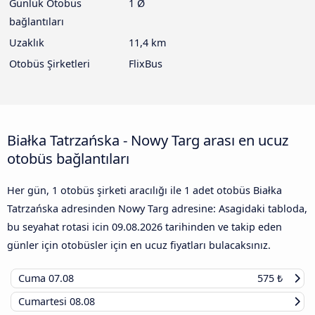
Günlük Otobüs
1 Ø
bağlantıları
Uzaklık
11,4 km
Otobüs Şirketleri
FlixBus
Białka Tatrzańska - Nowy Targ arası en ucuz
otobüs bağlantıları
Her gün, 1 otobüs şirketi aracılığı ile 1 adet otobüs Białka
Tatrzańska adresinden Nowy Targ adresine: Asagidaki tabloda,
bu seyahat rotasi icin
09.08.2026
tarihinden ve takip eden
günler için otobüsler için en ucuz fiyatları bulacaksınız.
Cuma
07.08
575 ₺
Cumartesi
08.08