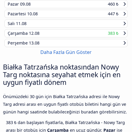
Pazar
09.08
460 ₺
Pazartesi
10.08
447 ₺
Salı
11.08
Çarşamba
12.08
383 ₺
Perşembe
13.08
Daha Fazla Gün Göster
Białka Tatrzańska noktasından Nowy
Targ noktasına seyahat etmek için en
uygun fiyatlı dönem
Önümüzdeki 30 gün için Białka Tatrzańska adresi ile Nowy
Targ adresi arası en uygun fiyatlı otobüs biletini hangi gün ve
günün hangi saatinde bulabileceğinizi buradan görebilirsiniz.
383 ₺ dan başlayan fiyatlarla, Białka Tatrzańska - Nowy Targ
arası bir otobüs için
Çarşamba
en ucuz gündür.
Pazar
ise