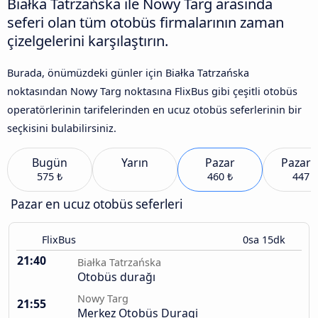
Białka Tatrzańska ile Nowy Targ arasında
seferi olan tüm otobüs firmalarının zaman
çizelgelerini karşılaştırın.
Burada, önümüzdeki günler için Białka Tatrzańska
noktasından Nowy Targ noktasına FlixBus gibi çeşitli otobüs
operatörlerinin tarifelerinden en ucuz otobüs seferlerinin bir
seçkisini bulabilirsiniz.
Bugün
Yarın
Pazar
Pazart
575 ₺
460 ₺
447 ₺
Pazar en ucuz otobüs seferleri
FlixBus
0sa 15dk
21:40
Białka Tatrzańska
Otobüs durağı
Nowy Targ
21:55
Merkez Otobüs Duragi