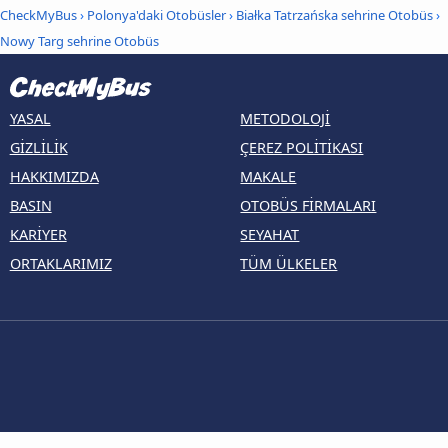
CheckMyBus
›
Polonya'daki Otobüsler
›
Białka Tatrzańska sehrine Otobüs
›
Nowy Targ sehrine Otobüs
YASAL
METODOLOJI
GIZLILIK
ÇEREZ POLITIKASI
HAKKIMIZDA
MAKALE
BASIN
OTOBÜS FIRMALARI
KARIYER
SEYAHAT
ORTAKLARIMIZ
TÜM ÜLKELER