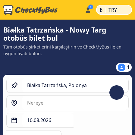
|
|
₺
TRY
Białka Tatrzańska - Nowy Targ
otobüs bilet bul
Tüm otobüs şirketlerini karşılaştırın ve CheckMyBus ile en
uygun fiyatı bulun.
1