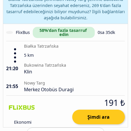
Tatrzańska üzerinden seyahat ederseniz, 269 ₺'dan fazla
tasarruf edebileceğinizi biliyor muydunuz? İlgili bağlantıları
aşağıda bulabilirsiniz.
58%'dan fazla tasarruf 
FlixBus
0sa 35dk
edin
Białka Tatrzańska
5 km
Bukowina Tatrzańska
21:20
Klin
Nowy Targ
21:55
Merkez Otobüs Duragi
191 ₺
Şimdi ara
Ekonomi