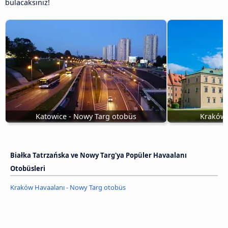
bulacaksınız!
Katowice - Nowy Targ otobüs
Kraków 
Białka Tatrzańska ve Nowy Targ'ya Popüler Havaalanı
Otobüsleri
Kraków Havaalanı - Nowy Targ otobüs