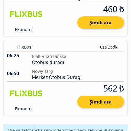
460 ₺
Şimdi ara
Ekonomi
FlixBus
0sa 25dk
06:25
Białka Tatrzańska
Otobüs durağı
Nowy Targ
06:50
Merkez Otobüs Duragi
562 ₺
Şimdi ara
Ekonomi
Białka Tatrzańska şehrinden Nowy Targ şehrine Bukowina