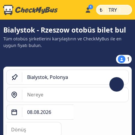
|
|
₺
TRY
Bialystok - Rzeszow otobüs bilet bul
Tüm otobüs şirketlerini karşılaştırın ve CheckMyBus ile en
uygun fiyatı bulun.
1