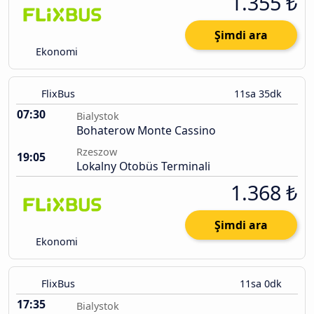
1.355 ₺
Şimdi ara
Ekonomi
FlixBus
11sa 35dk
07:30
Bialystok
Bohaterow Monte Cassino
Rzeszow
19:05
Lokalny Otobüs Terminali
1.368 ₺
Şimdi ara
Ekonomi
FlixBus
11sa 0dk
17:35
Bialystok