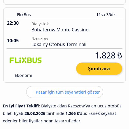
FlixBus
11sa 35dk
22:30
Bialystok
Bohaterow Monte Cassino
Rzeszow
10:05
Lokalny Otobüs Terminali
1.828 ₺
Şimdi ara
Ekonomi
Pazar için tüm seyahatleri göster
En İyi Fiyat Teklifi
: Bialystok'dan Rzeszow'ya en ucuz otobüs
bileti fiyatı
26.08.2026
tarihinde
1.266 ₺
'dur. Esnek seyahat
edenler bilet fiyatlarından tasarruf eder.