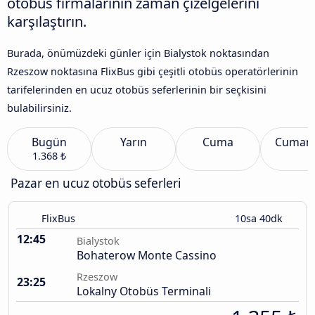
otobüs firmalarının zaman çizelgelerini
karşılaştırın.
Burada, önümüzdeki günler için Bialystok noktasından
Rzeszow noktasına FlixBus gibi çeşitli otobüs operatörlerinin
tarifelerinden en ucuz otobüs seferlerinin bir seçkisini
bulabilirsiniz.
Bugün
Yarın
Cuma
Cumart
1.368 ₺
Pazar en ucuz otobüs seferleri
FlixBus
10sa 40dk
12:45
Bialystok
Bohaterow Monte Cassino
Rzeszow
23:25
Lokalny Otobüs Terminali