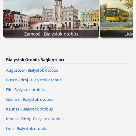
Zamość - Bialystok otobüs
Lida 
Bialystok Otobüs Bağlantıları
Augustow - Bialystok otobüs
Busko-Zdrój - Bialystok otobüs
Ełk - Bialystok otobüs
Gdańsk - Bialystok otobüs
Kaunas - Bialystok otobüs
Krynica-Zdrój - Bialystok otobüs
Lida - Bialystok otobüs