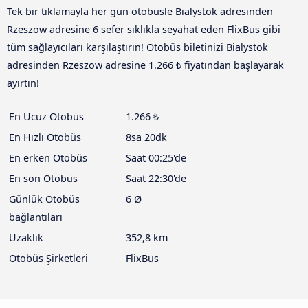
Tek bir tıklamayla her gün otobüsle Bialystok adresinden
Rzeszow adresine 6 sefer sıklıkla seyahat eden FlixBus gibi
tüm sağlayıcıları karşılaştırın! Otobüs biletinizi Bialystok
adresinden Rzeszow adresine 1.266 ₺ fiyatından başlayarak
ayırtın!
En Ucuz Otobüs
1.266 ₺
En Hızlı Otobüs
8sa 20dk
En erken Otobüs
Saat 00:25'de
En son Otobüs
Saat 22:30'de
Günlük Otobüs
6 Ø
bağlantıları
Uzaklık
352,8 km
Otobüs Şirketleri
FlixBus