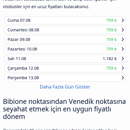
otobüsler için en ucuz fiyatları bulacaksınız.
Cuma
07.08
759 ₺
Cumartesi
08.08
759 ₺
Pazar
09.08
759 ₺
Pazartesi
10.08
759 ₺
Salı
11.08
1.182 ₺
Çarşamba
12.08
759 ₺
Perşembe
13.08
Daha Fazla Gün Göster
Bibione noktasından Venedik noktasına
seyahat etmek için en uygun fiyatlı
dönem