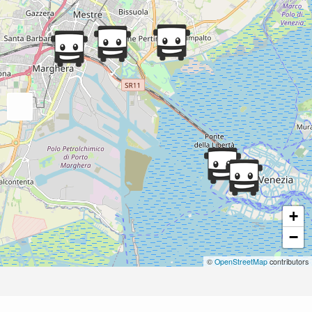
+
−
©
OpenStreetMap
contributors