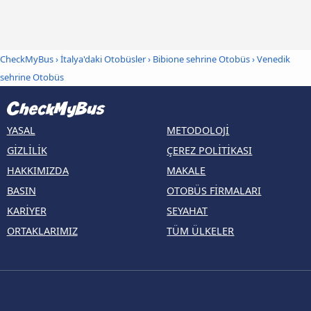
CheckMyBus
›
İtalya'daki Otobüsler
›
Bibione sehrine Otobüs
›
Venedik
sehrine Otobüs
YASAL
METODOLOJI
GIZLILIK
ÇEREZ POLITIKASI
HAKKIMIZDA
MAKALE
BASIN
OTOBÜS FIRMALARI
KARIYER
SEYAHAT
ORTAKLARIMIZ
TÜM ÜLKELER