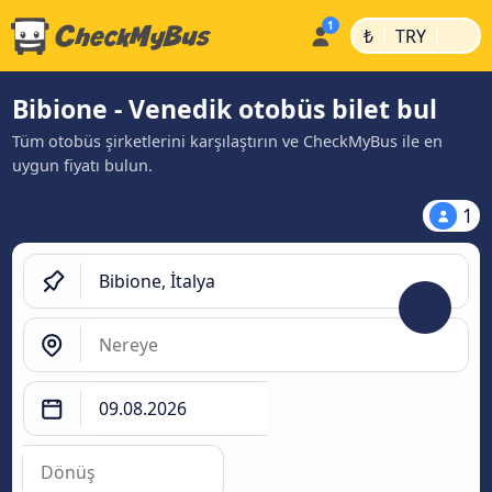
|
|
₺
TRY
Bibione - Venedik otobüs bilet bul
Tüm otobüs şirketlerini karşılaştırın ve CheckMyBus ile en
uygun fiyatı bulun.
1