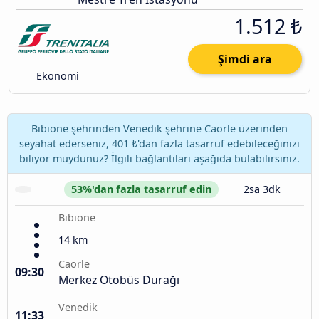
1.512 ₺
Şimdi ara
Ekonomi
Bibione şehrinden Venedik şehrine Caorle üzerinden
seyahat ederseniz, 401 ₺'dan fazla tasarruf edebileceğinizi
biliyor muydunuz? İlgili bağlantıları aşağıda bulabilirsiniz.
53%'dan fazla tasarruf edin
2sa 3dk
Bibione
14 km
Caorle
09:30
Merkez Otobüs Durağı
Venedik
11:33