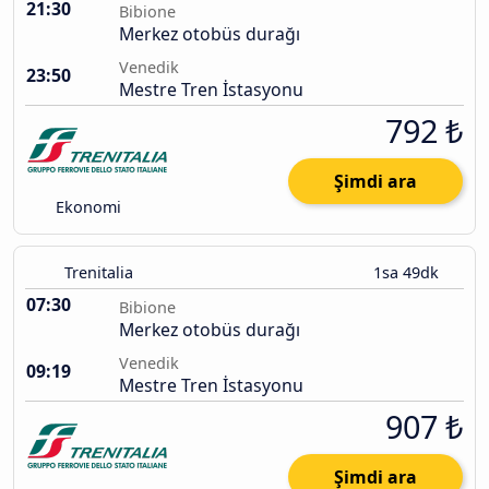
21:30
Bibione
Merkez otobüs durağı
Venedik
23:50
Mestre Tren İstasyonu
792 ₺
Şimdi ara
Ekonomi
Trenitalia
1sa 49dk
07:30
Bibione
Merkez otobüs durağı
Venedik
09:19
Mestre Tren İstasyonu
907 ₺
Şimdi ara