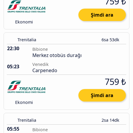
759 ₺
Şimdi ara
Ekonomi
Trenitalia
6sa 53dk
22:30
Bibione
Merkez otobüs durağı
Venedik
05:23
Carpenedo
759 ₺
Şimdi ara
Ekonomi
Trenitalia
2sa 14dk
05:55
Bibione