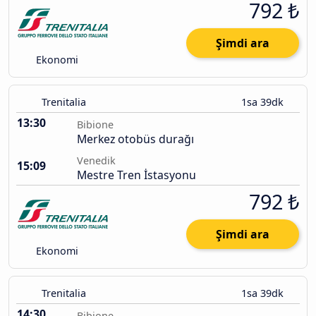
792 ₺
Şimdi ara
Ekonomi
Trenitalia
1sa 39dk
13:30
Bibione
Merkez otobüs durağı
Venedik
15:09
Mestre Tren İstasyonu
792 ₺
Şimdi ara
Ekonomi
Trenitalia
1sa 39dk
14:30
Bibione