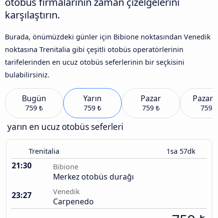
otobüs firmalarının zaman çizelgelerini
karşılaştırın.
Burada, önümüzdeki günler için Bibione noktasından Venedik
noktasına Trenitalia gibi çeşitli otobüs operatörlerinin
tarifelerinden en ucuz otobüs seferlerinin bir seçkisini
bulabilirsiniz.
Bugün
Yarın
Pazar
Pazart
759 ₺
759 ₺
759 ₺
759 ₺
yarın en ucuz otobüs seferleri
Trenitalia
1sa 57dk
21:30
Bibione
Merkez otobüs durağı
Venedik
23:27
Carpenedo