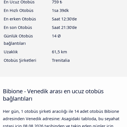
En Ucuz Otobüs
759 ₺
En Hızlı Otobüs
1sa 39dk
En erken Otobüs
Saat 12:30'de
En son Otobüs
Saat 21:30'de
Günlük Otobüs
14 Ø
bağlantıları
Uzaklık
61,5 km
Otobüs Şirketleri
Trenitalia
Bibione - Venedik arası en ucuz otobüs
bağlantıları
Her gün, 1 otobüs şirketi aracılığı ile 14 adet otobüs Bibione
adresinden Venedik adresine: Asagidaki tabloda, bu seyahat
rotasi icin
08.08.2026
tarihinden ve takip eden günler için