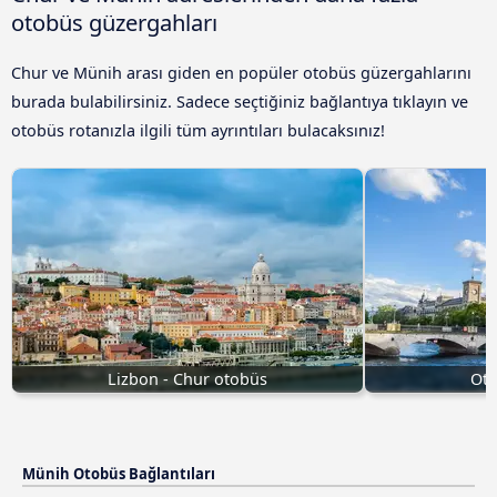
otobüs güzergahları
Chur ve Münih arası giden en popüler otobüs güzergahlarını
burada bulabilirsiniz. Sadece seçtiğiniz bağlantıya tıklayın ve
otobüs rotanızla ilgili tüm ayrıntıları bulacaksınız!
Lizbon - Chur otobüs
Oto
Münih Otobüs Bağlantıları