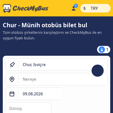
|
|
₺
TRY
Chur - Münih otobüs bilet bul
Tüm otobüs şirketlerini karşılaştırın ve CheckMyBus ile en
uygun fiyatı bulun.
1