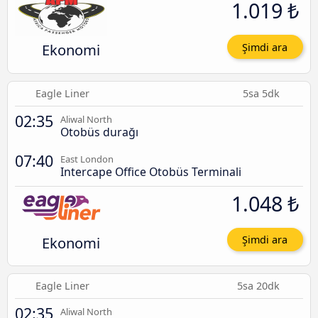
1.019 ₺
Ekonomi
Şimdi ara
Eagle Liner
5sa 5dk
02:35
Aliwal North
Otobüs durağı
07:40
East London
Intercape Office Otobüs Terminali
1.048 ₺
Ekonomi
Şimdi ara
Eagle Liner
5sa 20dk
02:35
Aliwal North