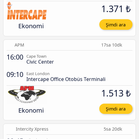
1.371 ₺
Ekonomi
Şimdi ara
APM
17sa 10dk
16:00
Cape Town
Civic Center
09:10
East London
Intercape Office Otobüs Terminali
1.513 ₺
Ekonomi
Şimdi ara
Intercity Xpress
5sa 20dk