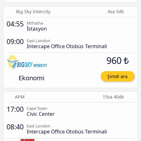
Big Sky Intercity
4sa 5dk
04:55
Mthatha
İstasyon
09:00
East London
Intercape Office Otobüs Terminali
960 ₺
Ekonomi
Şimdi ara
APM
15sa 40dk
17:00
Cape Town
Civic Center
08:40
East London
Intercape Office Otobüs Terminali