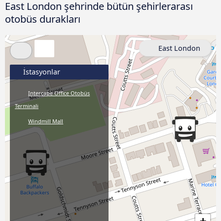
East London şehrinde bütün şehirlerarası
otobüs durakları
East London
İstasyonlar
Intercape Office Otobüs
Terminali
Windmill Mall