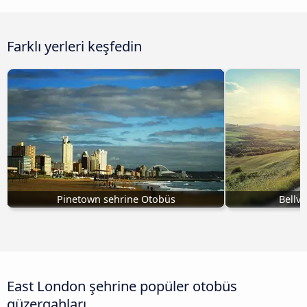
Farklı yerleri keşfedin
Pinetown sehrine Otobüs
Bellvi
East London şehrine popüler otobüs
güzergahları