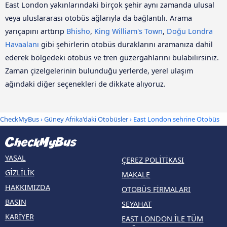
East London yakınlarındaki birçok şehir aynı zamanda ulusal
veya uluslararası otobüs ağlarıyla da bağlantılı. Arama
yarıçapını arttırıp
Bhisho
,
King William's Town
,
Doğu Londra
Havaalanı
gibi şehirlerin otobüs duraklarını aramanıza dahil
ederek bölgedeki otobüs ve tren güzergahlarını bulabilirsiniz.
Zaman çizelgelerinin bulunduğu yerlerde, yerel ulaşım
ağındaki diğer seçenekleri de dikkate alıyoruz.
CheckMyBus
›
Güney Afrika'daki Otobüsler
› East London sehrine Otobüs
YASAL
ÇEREZ POLITIKASI
GIZLILIK
MAKALE
HAKKIMIZDA
OTOBÜS FIRMALARI
BASIN
SEYAHAT
KARIYER
EAST LONDON ILE TÜM