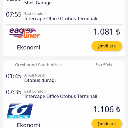
Shell Garage
07:55
East London
Intercape Office Otobüs Terminali
1.081 ₺
Ekonomi
Şimdi ara
Greyhound South Africa
5sa 50dk
01:45
Aliwal North
Otobüs durağı
07:35
East London
Intercape Office Otobüs Terminali
1.106 ₺
Ekonomi
Şimdi ara