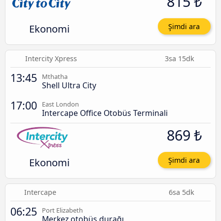
815 ₺
Ekonomi
Şimdi ara
Intercity Xpress
3sa 15dk
13:45
Mthatha
Shell Ultra City
17:00
East London
Intercape Office Otobüs Terminali
869 ₺
Ekonomi
Şimdi ara
Intercape
6sa 5dk
06:25
Port Elizabeth
Merkez otobüs durağı