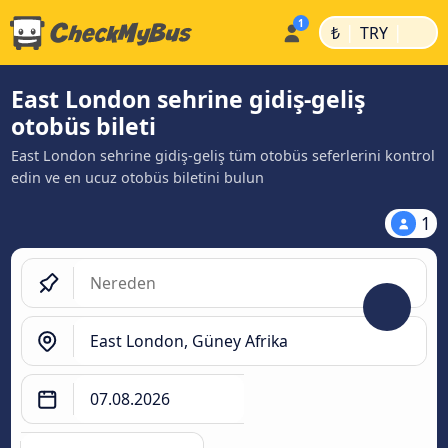
|
|
₺
TRY
East London sehrine gidiş-geliş
otobüs bileti
East London sehrine gidiş-geliş tüm otobüs seferlerini kontrol
edin ve en ucuz otobüs biletini bulun
1