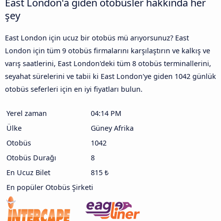
East London'a giden otobüsler hakkında her
şey
East London için ucuz bir otobüs mü arıyorsunuz? East
London için tüm 9 otobüs firmalarını karşılaştırın ve kalkış ve
varış saatlerini, East London'deki tüm 8 otobüs terminallerini,
seyahat sürelerini ve tabii ki East London'ye giden 1042 günlük
otobüs seferleri için en iyi fiyatları bulun.
Yerel zaman
04:14 PM
Ülke
Güney Afrika
Otobüs
1042
Otobüs Durağı
8
En Ucuz Bilet
815 ₺
En popüler Otobüs Şirketi