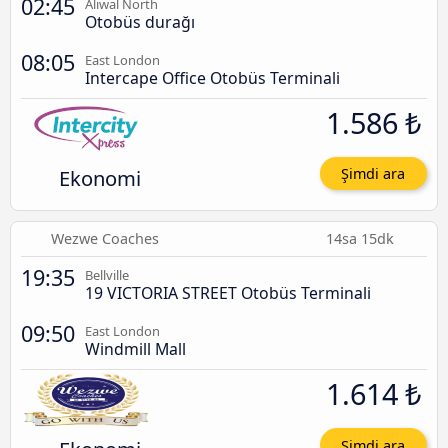
02:45
Aliwal North
Otobüs durağı
08:05
East London
Intercape Office Otobüs Terminali
1.586 ₺
Ekonomi
Şimdi ara
Wezwe Coaches
14sa 15dk
19:35
Bellville
19 VICTORIA STREET Otobüs Terminali
09:50
East London
Windmill Mall
1.614 ₺
Şimdi ara