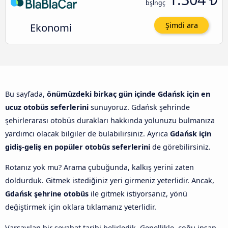
bşlngç
Ekonomi
Şimdi ara
Bu sayfada,
önümüzdeki birkaç gün içinde Gdańsk için en
ucuz otobüs seferlerini
sunuyoruz. Gdańsk şehrinde
şehirlerarası otobüs durakları hakkında yolunuzu bulmanıza
yardımcı olacak bilgiler de bulabilirsiniz. Ayrıca
Gdańsk için
gidiş-geliş en popüler otobüs seferlerini
de görebilirsiniz.
Rotanız yok mu? Arama çubuğunda, kalkış yerini zaten
doldurduk. Gitmek istediğiniz yeri girmeniz yeterlidir. Ancak,
Gdańsk şehrine otobüs
ile gitmek istiyorsanız, yönü
değiştirmek için oklara tıklamanız yeterlidir.
Varsayılan bir seyahat tarihi belirledik. Genellikle, çoğu insan