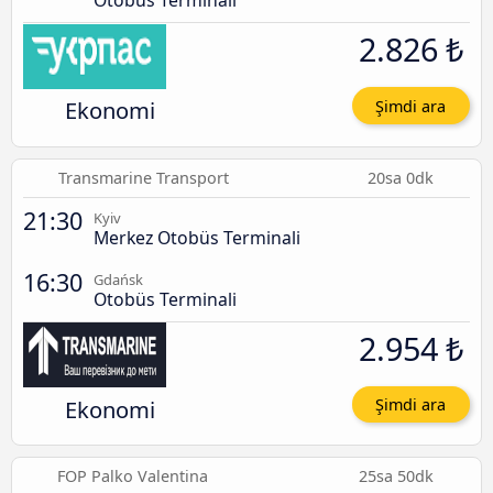
Otobüs Terminali
2.826 ₺
Ekonomi
Şimdi ara
Transmarine Transport
20sa 0dk
21:30
Kyiv
Merkez Otobüs Terminali
16:30
Gdańsk
Otobüs Terminali
2.954 ₺
Ekonomi
Şimdi ara
FOP Palko Valentina
25sa 50dk