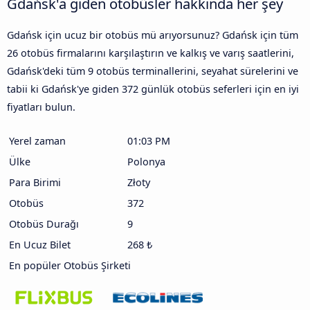
Gdańsk'a giden otobüsler hakkında her şey
Gdańsk için ucuz bir otobüs mü arıyorsunuz? Gdańsk için tüm
26 otobüs firmalarını karşılaştırın ve kalkış ve varış saatlerini,
Gdańsk'deki tüm 9 otobüs terminallerini, seyahat sürelerini ve
tabii ki Gdańsk'ye giden 372 günlük otobüs seferleri için en iyi
fiyatları bulun.
Yerel zaman
01:03 PM
Ülke
Polonya
Para Birimi
Złoty
Otobüs
372
Otobüs Durağı
9
En Ucuz Bilet
268 ₺
En popüler Otobüs Şirketi