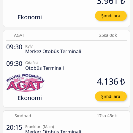
3.961 ₺
Ekonomi
Şimdi ara
AGAT
25sa 0dk
09:30
Kyiv
Merkez Otobüs Terminali
09:30
Gdańsk
Otobüs Terminali
4.136 ₺
Ekonomi
Şimdi ara
Sindbad
17sa 45dk
20:15
Frankfurt (Main)
Merkez Otobüs Terminali