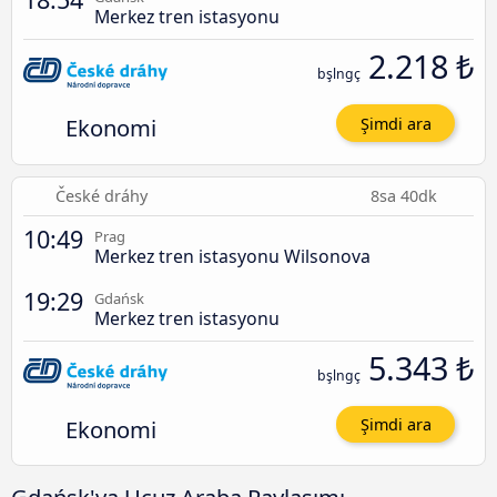
Merkez tren istasyonu
2.218 ₺
bşlngç
Ekonomi
Şimdi ara
České dráhy
8sa 40dk
10:49
Prag
Merkez tren istasyonu Wilsonova
19:29
Gdańsk
Merkez tren istasyonu
5.343 ₺
bşlngç
Ekonomi
Şimdi ara
Gdańsk'ya Ucuz Araba Paylaşımı