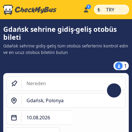
|
|
₺
TRY
Gdańsk sehrine gidiş-geliş otobüs
bileti
Gdańsk sehrine gidiş-geliş tüm otobüs seferlerini kontrol edin
ve en ucuz otobüs biletini bulun
1