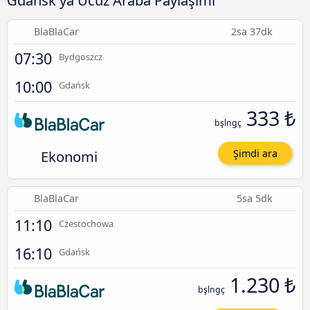
BlaBlaCar
2sa 37dk
07:30
Bydgoszcz
10:00
Gdańsk
333 ₺
bşlngç
Ekonomi
Şimdi ara
BlaBlaCar
5sa 5dk
11:10
Czestochowa
16:10
Gdańsk
1.230 ₺
bşlngç