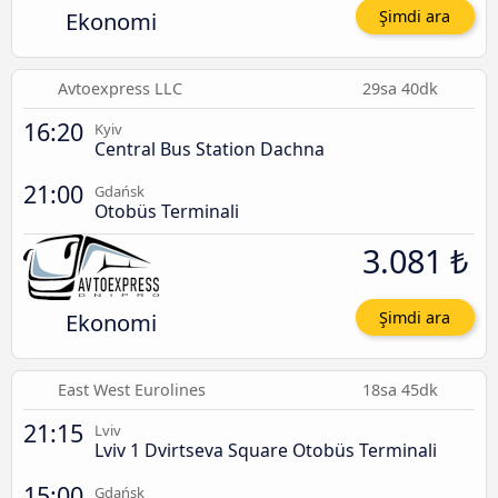
Ekonomi
Şimdi ara
Avtoexpress LLC
29sa 40dk
16:20
Kyiv
Central Bus Station Dachna
21:00
Gdańsk
Otobüs Terminali
3.081 ₺
Ekonomi
Şimdi ara
East West Eurolines
18sa 45dk
21:15
Lviv
Lviv 1 Dvirtseva Square Otobüs Terminali
15:00
Gdańsk