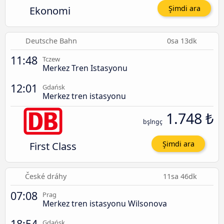
Ekonomi
Şimdi ara
Deutsche Bahn
0sa 13dk
11:48
Tczew
Merkez Tren Istasyonu
12:01
Gdańsk
Merkez tren istasyonu
1.748 ₺
bşlngç
First Class
Şimdi ara
České dráhy
11sa 46dk
07:08
Prag
Merkez tren istasyonu Wilsonova
18:54
Gdańsk