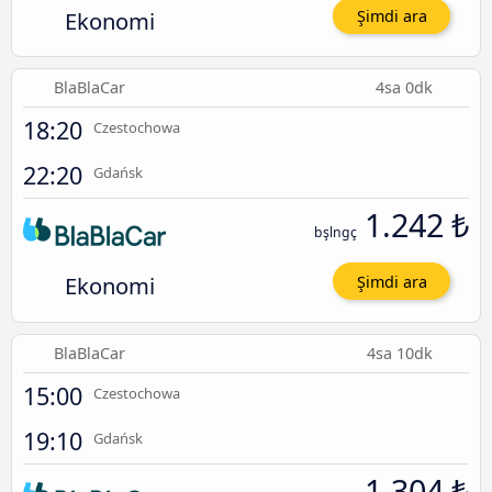
Ekonomi
Şimdi ara
BlaBlaCar
4sa 0dk
18:20
Czestochowa
22:20
Gdańsk
1.242 ₺
bşlngç
Ekonomi
Şimdi ara
BlaBlaCar
4sa 10dk
15:00
Czestochowa
19:10
Gdańsk
1.304 ₺