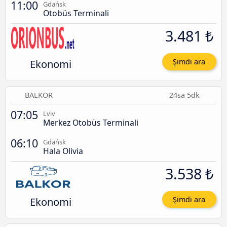
11:00
Gdańsk
Otobüs Terminali
3.481 ₺
Ekonomi
Şimdi ara
BALKOR
24sa 5dk
07:05
Lviv
Merkez Otobüs Terminali
06:10
Gdańsk
Hala Olivia
3.538 ₺
Ekonomi
Şimdi ara