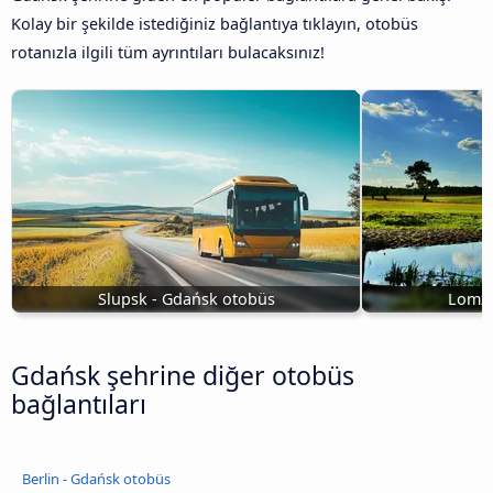
Kolay bir şekilde istediğiniz bağlantıya tıklayın, otobüs
rotanızla ilgili tüm ayrıntıları bulacaksınız!
Slupsk - Gdańsk otobüs
Lomza
Gdańsk şehrine diğer otobüs
bağlantıları
Berlin - Gdańsk otobüs