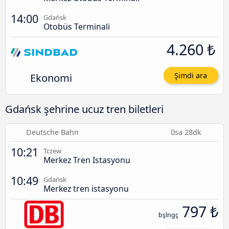
14:00
Gdańsk
Otobüs Terminali
4.260 ₺
Ekonomi
Şimdi ara
Gdańsk şehrine ucuz tren biletleri
Deutsche Bahn
0sa 28dk
10:21
Tczew
Merkez Tren Istasyonu
10:49
Gdańsk
Merkez tren istasyonu
797 ₺
bşlngç