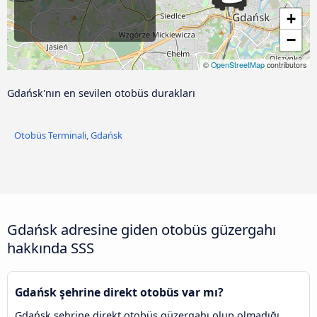
+
−
©
OpenStreetMap
contributors
Gdańsk'nın en sevilen otobüs durakları
Otobüs Terminali, Gdańsk
Gdańsk adresine giden otobüs güzergahı
hakkında SSS
Gdańsk şehrine direkt otobüs var mı?
Gdańsk şehrine direkt otobüs güzergahı olup olmadığı