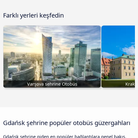
Farklı yerleri keşfedin
Varşova sehrine Otobüs
Krakó
Gdańsk şehrine popüler otobüs güzergahları
Gdańsk şehrine giden en popüler bağlantılara genel bakış.