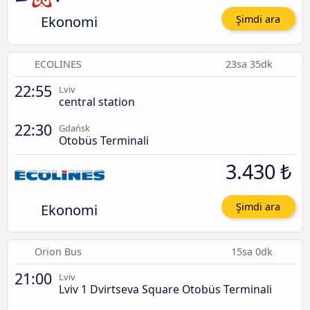
Ekonomi
Şimdi ara
ECOLINES
23sa 35dk
22:55
Lviv
central station
22:30
Gdańsk
Otobüs Terminali
3.430 ₺
Ekonomi
Şimdi ara
Orion Bus
15sa 0dk
21:00
Lviv
Lviv 1 Dvirtseva Square Otobüs Terminali