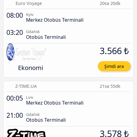
Euro Voyage
20sa 20dk
08:00
Kyiv
Merkez Otobüs Terminali
03:20
Gdańsk
Otobüs Terminali
3.566 ₺
Ekonomi
Şimdi ara
Z-TIME.UA
21sa 55dk
00:05
Lviv
Merkez Otobüs Terminali
21:00
Gdańsk
Otobüs Terminali
3.578 ₺