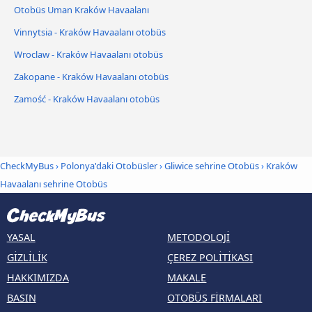
Otobüs Uman Kraków Havaalanı
Vinnytsia - Kraków Havaalanı otobüs
Wroclaw - Kraków Havaalanı otobüs
Zakopane - Kraków Havaalanı otobüs
Zamość - Kraków Havaalanı otobüs
CheckMyBus
›
Polonya'daki Otobüsler
›
Gliwice sehrine Otobüs
›
Kraków
Havaalanı sehrine Otobüs
YASAL
METODOLOJI
GIZLILIK
ÇEREZ POLITIKASI
HAKKIMIZDA
MAKALE
BASIN
OTOBÜS FIRMALARI