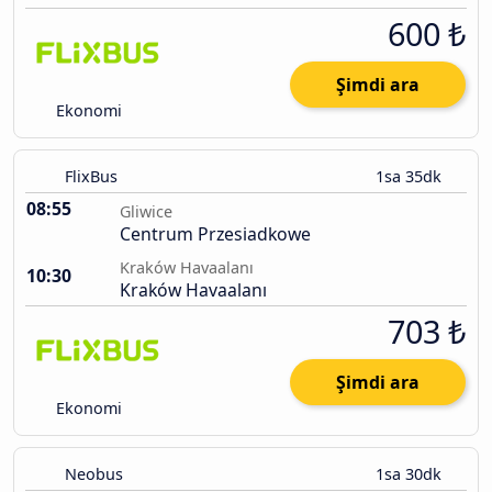
600 ₺
Şimdi ara
Ekonomi
FlixBus
1sa 35dk
08:55
Gliwice
Centrum Przesiadkowe
Kraków Havaalanı
10:30
Kraków Havaalanı
703 ₺
Şimdi ara
Ekonomi
Neobus
1sa 30dk