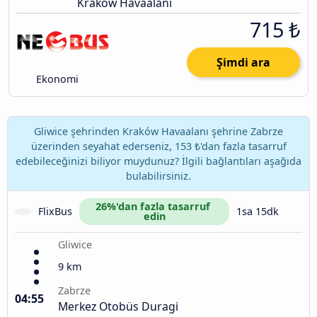
Kraków Havaalanı
715 ₺
Şimdi ara
Ekonomi
Gliwice şehrinden Kraków Havaalanı şehrine Zabrze
üzerinden seyahat ederseniz, 153 ₺'dan fazla tasarruf
edebileceğinizi biliyor muydunuz? İlgili bağlantıları aşağıda
bulabilirsiniz.
26%'dan fazla tasarruf 
FlixBus
1sa 15dk
edin
Gliwice
9 km
Zabrze
04:55
Merkez Otobüs Duragi