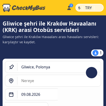
|
|
₺
TRY
Gliwice şehri ile Kraków Havaalanı
(KRK) arasi Otobüs servisleri
Gliwice şehri ile Kraków Havaalanı arası havaalanı servisleri:
karşılaştır ve kaydet.
1