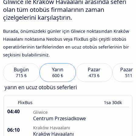
Gliwice ile Kraków Havaalanı arasında seferi
olan tüm otobüs firmalarının zaman
çizelgelerini karşılaştırın.
Burada, önümüzdeki günler için Gliwice noktasından Kraków
Havaalanı noktasına Neobus veya FlixBus gibi çeşitli otobüs
operatörlerinin tarifelerinden en ucuz otobüs seferlerinin bir
seçkisini bulabilirsiniz.
Bugün
Yarın
Pazar
Pazart
715 ₺
600 ₺
473 ₺
511 ₺
yarın en ucuz otobüs seferleri
FlixBus
1sa 30dk
04:40
Gliwice
Centrum Przesiadkowe
Kraków Havaalanı
06:10
Kraków Havaalanı