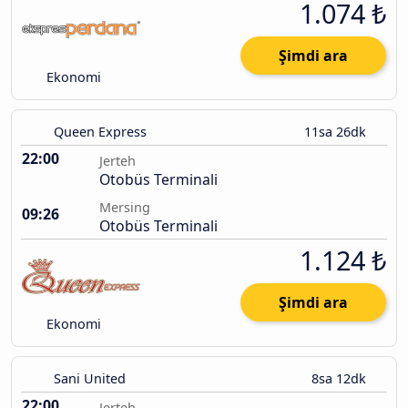
1.074 ₺
Şimdi ara
Ekonomi
Queen Express
11sa 26dk
22:00
Jerteh
Otobüs Terminali
Mersing
09:26
Otobüs Terminali
1.124 ₺
Şimdi ara
Ekonomi
Sani United
8sa 12dk
22:00
Jerteh