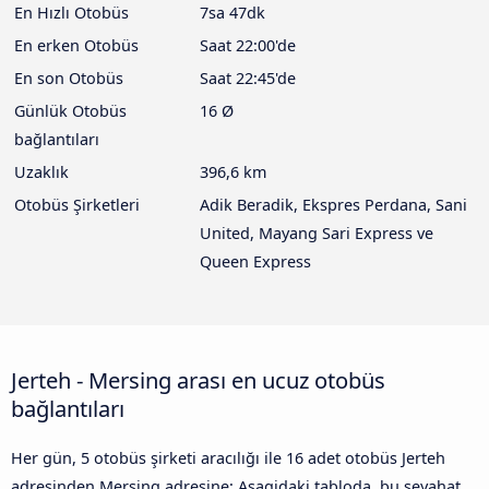
En Hızlı Otobüs
7sa 47dk
En erken Otobüs
Saat 22:00'de
En son Otobüs
Saat 22:45'de
Günlük Otobüs
16 Ø
bağlantıları
Uzaklık
396,6 km
Otobüs Şirketleri
Adik Beradik, Ekspres Perdana, Sani
United, Mayang Sari Express ve
Queen Express
Jerteh - Mersing arası en ucuz otobüs
bağlantıları
Her gün, 5 otobüs şirketi aracılığı ile 16 adet otobüs Jerteh
adresinden Mersing adresine: Asagidaki tabloda, bu seyahat