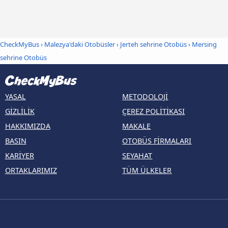
CheckMyBus
›
Malezya'daki Otobüsler
›
Jerteh sehrine Otobüs
›
Mersing
sehrine Otobüs
YASAL
METODOLOJI
GIZLILIK
ÇEREZ POLITIKASI
HAKKIMIZDA
MAKALE
BASIN
OTOBÜS FIRMALARI
KARIYER
SEYAHAT
ORTAKLARIMIZ
TÜM ÜLKELER