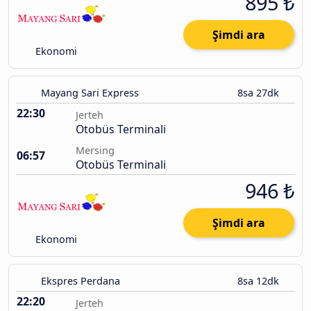
895 ₺
Şimdi ara
Ekonomi
Mayang Sari Express
8sa 27dk
22:30
Jerteh
Otobüs Terminali
Mersing
06:57
Otobüs Terminali
946 ₺
Şimdi ara
Ekonomi
Ekspres Perdana
8sa 12dk
22:20
Jerteh