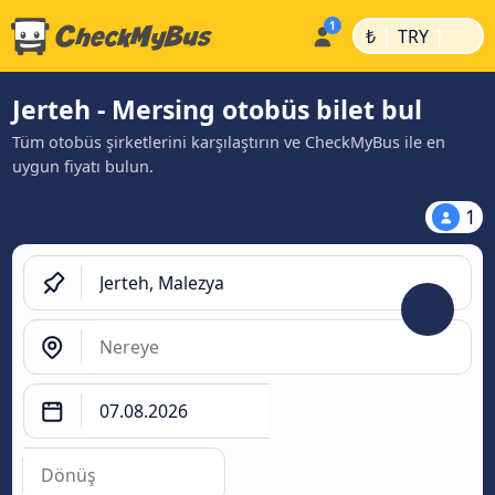
|
|
₺
TRY
Jerteh - Mersing otobüs bilet bul
Tüm otobüs şirketlerini karşılaştırın ve CheckMyBus ile en
uygun fiyatı bulun.
1