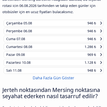
rotasi icin
06.08.2026
tarihinden ve takip eden günler için
otobüsler için en ucuz fiyatları bulacaksınız.
Çarşamba
05.08
946 ₺
Perşembe
06.08
946 ₺
Cuma
07.08
946 ₺
Cumartesi
08.08
1.286 ₺
Pazar
09.08
969 ₺
Pazartesi
10.08
1.128 ₺
Salı
11.08
948 ₺
Daha Fazla Gün Göster
Jerteh noktasından Mersing noktasına
seyahat ederken nasıl tasarruf edilir?