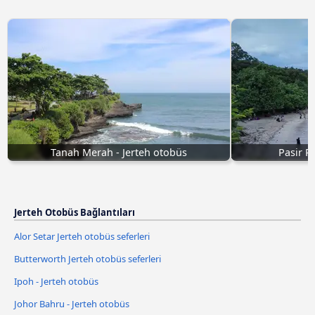
Tanah Merah - Jerteh otobüs
Pasir P
Jerteh Otobüs Bağlantıları
Alor Setar Jerteh otobüs seferleri
Butterworth Jerteh otobüs seferleri
Ipoh - Jerteh otobüs
Johor Bahru - Jerteh otobüs