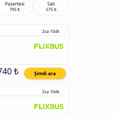
Pazartesi
Salı
795 ₺
575 ₺
2sa 10dk
740 ₺
Şimdi ara
2sa 10dk