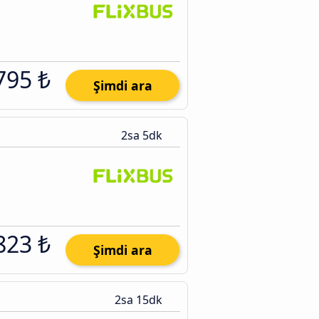
795 ₺
Şimdi ara
2sa 5dk
823 ₺
Şimdi ara
2sa 15dk