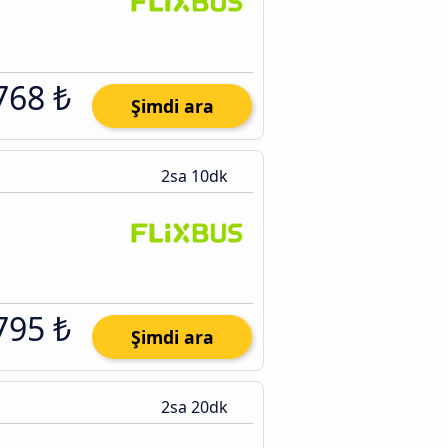
768 ₺
Şimdi ara
2sa 10dk
795 ₺
Şimdi ara
2sa 20dk