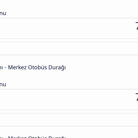
onu
ı - Merkez Otobüs Durağı
onu