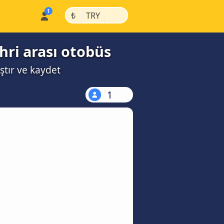
|
|
₺
TRY
hri arası otobüs
ştır ve kaydet
1