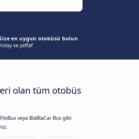
Size en uygun otobüsü bulun
Kolay ve şeffaf
feri olan tüm otobüs
lixBus veya BlaBlaCar Bus gibi
niz.