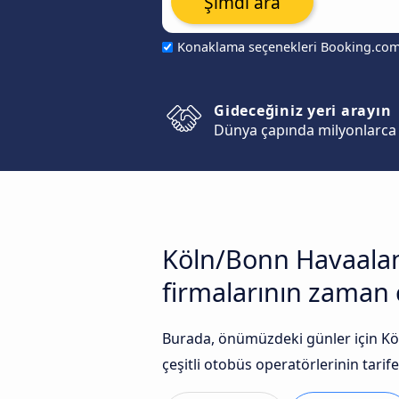
Şimdi ara
Konaklama seçenekleri Booking.co
Gideceğiniz yeri arayın
Dünya çapında milyonlarca 
Köln/Bonn Havaalanı
firmalarının zaman çi
Burada, önümüzdeki günler için Köl
çeşitli otobüs operatörlerinin tarife