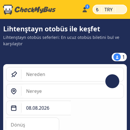
|
|
₺
TRY
Lihtenştayn otobüs ile keşfet
Lihtenştayn otobüs seferleri: En ucuz otobüs biletini bul ve
karşılaştır
1