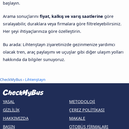
başlayın.
Arama sonuçlarını
fiyat, kalkış ve varış saatlerine
göre
sıralayabilir, duraklara veya firmalara göre filtreleyebilirsiniz.
Her şeyi ihtiyaçlarınıza göre özelleştirin.
Bu arada: Lihtenştayn ziyaretinizde gezinmenize yardımcı
olacak tren, araç paylaşımı ve uçuşlar gibi diğer ulaşım yolları
hakkında da bilgiler sunuyoruz.
CheckMyBus
› Lihtenştayn
YASAL
METODOLOJI
GIZLILIK
ÇEREZ POLITIKASI
HAKKIMIZDA
MAKALE
BASIN
OTOBÜS FIRMALARI