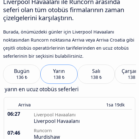
Liverpool Havaalanı ile Runcorn arasında
seferi olan tüm otobüs firmalarının zaman
çizelgelerini karşılaştırın.
Burada, önümüzdeki günler için Liverpool Havaalanı
noktasından Runcorn noktasına Arriva veya Arriva Croatia gibi
çeşitli otobüs operatörlerinin tarifelerinden en ucuz otobüs
seferlerinin bir seçkisini bulabilirsiniz.
Bugün
Yarın
Salı
Çarşa
136 ₺
138 ₺
138 ₺
138 ₺
yarın en ucuz otobüs seferleri
Arriva
1sa 19dk
06:27
Liverpool Havaalanı
Liverpool Havaalanı
Runcorn
07:46
Murdishaw