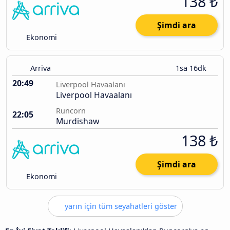
138 ₺
Şimdi ara
Ekonomi
Arriva
1sa 16dk
20:49
Liverpool Havaalanı
Liverpool Havaalanı
Runcorn
22:05
Murdishaw
138 ₺
Şimdi ara
Ekonomi
yarın için tüm seyahatleri göster