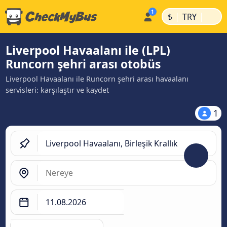
|
|
₺
TRY
Liverpool Havaalanı ile (LPL)
Runcorn şehri arası otobüs
Liverpool Havaalanı ile Runcorn şehri arası havaalanı
servisleri: karşılaştır ve kaydet
1