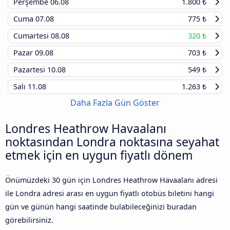
Perşembe
06.08
1.800 ₺
Cuma
07.08
775 ₺
Cumartesi
08.08
320 ₺
Pazar
09.08
703 ₺
Pazartesi
10.08
549 ₺
Salı
11.08
1.263 ₺
Daha Fazla Gün Göster
Londres Heathrow Havaalanı
noktasından Londra noktasına seyahat
etmek için en uygun fiyatlı dönem
Önümüzdeki 30 gün için Londres Heathrow Havaalanı adresi
ile Londra adresi arası en uygun fiyatlı otobüs biletini hangi
gün ve günün hangi saatinde bulabileceğinizi buradan
görebilirsiniz.