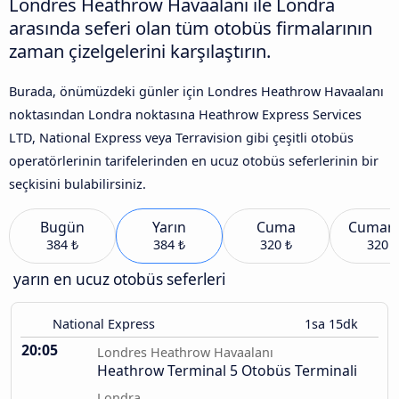
Londres Heathrow Havaalanı ile Londra
arasında seferi olan tüm otobüs firmalarının
zaman çizelgelerini karşılaştırın.
Burada, önümüzdeki günler için Londres Heathrow Havaalanı
noktasından Londra noktasına Heathrow Express Services
LTD, National Express veya Terravision gibi çeşitli otobüs
operatörlerinin tarifelerinden en ucuz otobüs seferlerinin bir
seçkisini bulabilirsiniz.
Bugün
Yarın
Cuma
Cumart
384 ₺
384 ₺
320 ₺
320 ₺
yarın en ucuz otobüs seferleri
National Express
1sa 15dk
20:05
Londres Heathrow Havaalanı
Heathrow Terminal 5 Otobüs Terminali
Londra