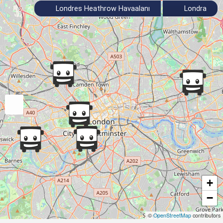
Londres Heathrow Havaalanı
Londra
+
−
©
OpenStreetMap
contributors