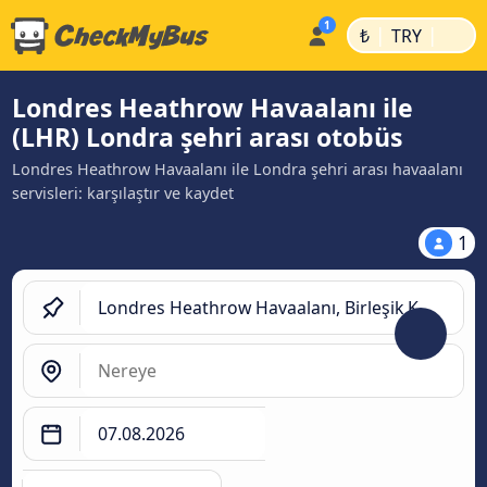
|
|
₺
TRY
Londres Heathrow Havaalanı ile
(LHR) Londra şehri arası otobüs
Londres Heathrow Havaalanı ile Londra şehri arası havaalanı
servisleri: karşılaştır ve kaydet
1