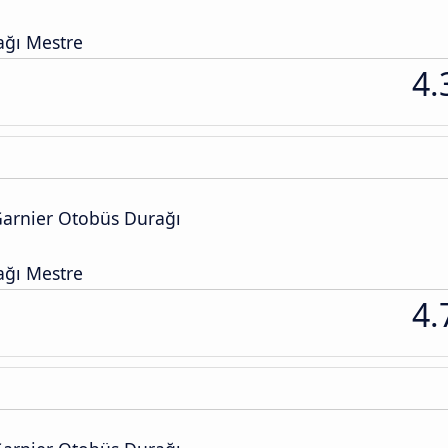
ğı Mestre
4.
arnier Otobüs Durağı
ğı Mestre
4.