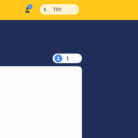
|
|
₺
TRY
1