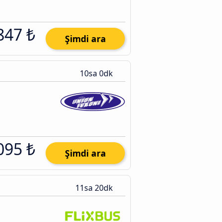
847 ₺
Şimdi ara
10sa 0dk
095 ₺
Şimdi ara
11sa 20dk