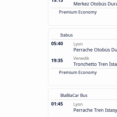
19:15
Merkez Otobüs Dura
Premium Economy
Itabus
05:40
Lyon
Perrache Otobüs Du
Venedik
19:35
Tronchetto Tren İst
Premium Economy
BlaBlaCar Bus
01:45
Lyon
Perrache Tren Istas