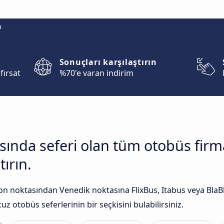
m
Sonuçları karşılaştırın
fırsat
%70'e varan indirim
asında seferi olan tüm otobüs fir
tırın.
n noktasından Venedik noktasına FlixBus, Itabus veya BlaBla
uz otobüs seferlerinin bir seçkisini bulabilirsiniz.