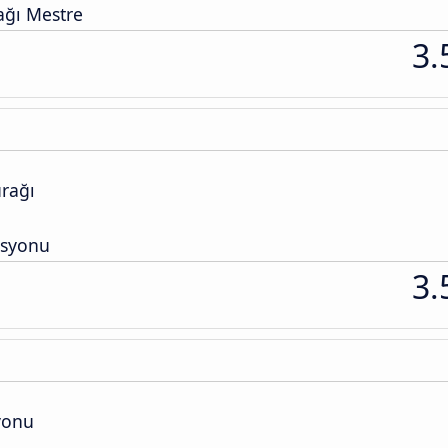
ğı Mestre
3.
rağı
asyonu
3.
yonu