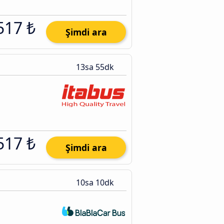
517 ₺
Şimdi ara
13sa 55dk
517 ₺
Şimdi ara
10sa 10dk