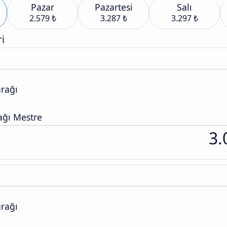
Pazar
Pazartesi
Salı
2.579 ₺
3.287 ₺
3.297 ₺
i
rağı
ğı Mestre
3.
rağı