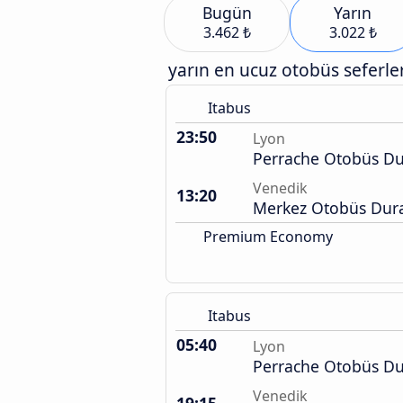
Bugün
Yarın
3.462 ₺
3.022 ₺
yarın en ucuz otobüs seferler
Itabus
23:50
Lyon
Perrache Otobüs Du
Venedik
13:20
Merkez Otobüs Dura
Premium Economy
Itabus
05:40
Lyon
Perrache Otobüs Du
Venedik