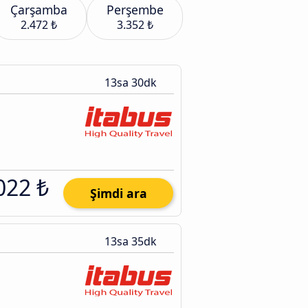
Çarşamba
Perşembe
2.472 ₺
3.352 ₺
13sa 30dk
022 ₺
Şimdi ara
13sa 35dk