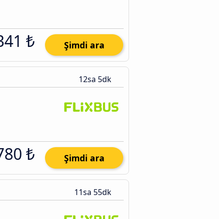
341 ₺
Şimdi ara
12sa 5dk
780 ₺
Şimdi ara
11sa 55dk