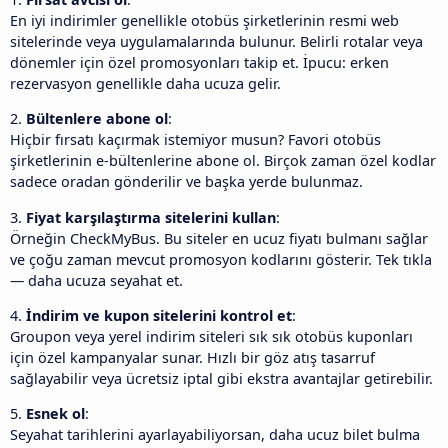
En iyi indirimler genellikle otobüs şirketlerinin resmi web
sitelerinde veya uygulamalarında bulunur. Belirli rotalar veya
dönemler için özel promosyonları takip et. İpucu: erken
rezervasyon genellikle daha ucuza gelir.
2.
Bültenlere abone ol
:
Hiçbir fırsatı kaçırmak istemiyor musun? Favori otobüs
şirketlerinin e-bültenlerine abone ol. Birçok zaman özel kodlar
sadece oradan gönderilir ve başka yerde bulunmaz.
3.
Fiyat karşılaştırma sitelerini kullan
:
Örneğin CheckMyBus. Bu siteler en ucuz fiyatı bulmanı sağlar
ve çoğu zaman mevcut promosyon kodlarını gösterir. Tek tıkla
— daha ucuza seyahat et.
4.
İndirim ve kupon sitelerini kontrol et
:
Groupon veya yerel indirim siteleri sık sık otobüs kuponları
için özel kampanyalar sunar. Hızlı bir göz atış tasarruf
sağlayabilir veya ücretsiz iptal gibi ekstra avantajlar getirebilir.
5.
Esnek ol
:
Seyahat tarihlerini ayarlayabiliyorsan, daha ucuz bilet bulma