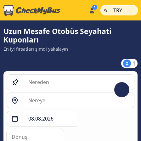
|
|
₺
TRY
Uzun Mesafe Otobüs Seyahati
Kuponları
En iyi fırsatları şimdi yakalayın
1