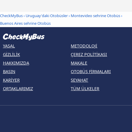
CheckMyBus
›
Uruguay'daki Otobüsler
›
Montevideo sehrine Otobüs
›
Buenos Aires sehrine Otobüs
YASAL
METODOLOJI
GIZLILIK
ÇEREZ POLITIKASI
HAKKIMIZDA
MAKALE
BASIN
OTOBÜS FIRMALARI
KARIYER
SEYAHAT
ORTAKLARIMIZ
TÜM ÜLKELER