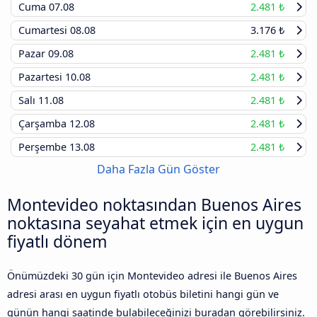
Cuma
07.08
2.481 ₺
Cumartesi
08.08
3.176 ₺
Pazar
09.08
2.481 ₺
Pazartesi
10.08
2.481 ₺
Salı
11.08
2.481 ₺
Çarşamba
12.08
2.481 ₺
Perşembe
13.08
2.481 ₺
Daha Fazla Gün Göster
Montevideo noktasından Buenos Aires
noktasına seyahat etmek için en uygun
fiyatlı dönem
Önümüzdeki 30 gün için Montevideo adresi ile Buenos Aires
adresi arası en uygun fiyatlı otobüs biletini hangi gün ve
günün hangi saatinde bulabileceğinizi buradan görebilirsiniz.