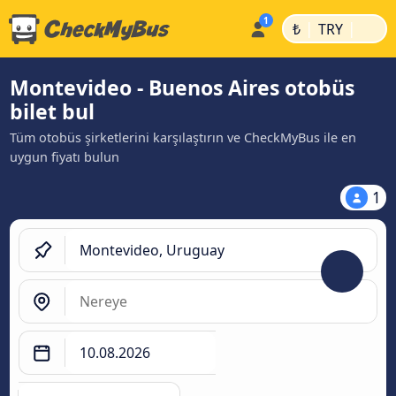
|
|
₺
TRY
Montevideo - Buenos Aires otobüs
bilet bul
Tüm otobüs şirketlerini karşılaştırın ve CheckMyBus ile en
uygun fiyatı bulun
1