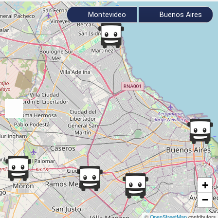
Montevideo
Buenos Aires
+
−
©
OpenStreetMap
contributors