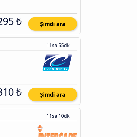
295 ₺
Şimdi ara
11sa 55dk
310 ₺
Şimdi ara
11sa 10dk