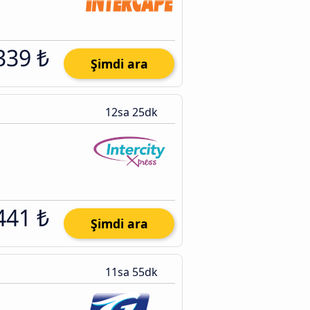
339 ₺
Şimdi ara
12sa 25dk
441 ₺
Şimdi ara
11sa 55dk