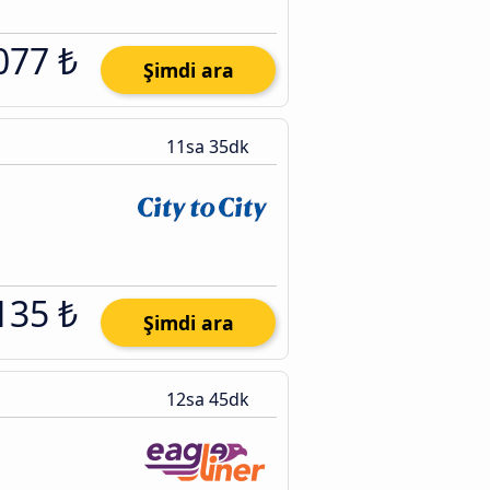
077 ₺
Şimdi ara
11sa 35dk
135 ₺
Şimdi ara
12sa 45dk