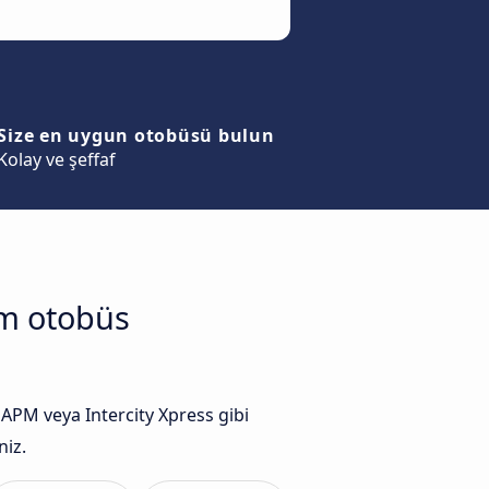
Size en uygun otobüsü bulun
Kolay ve şeffaf
üm otobüs
PM veya Intercity Xpress gibi
niz.