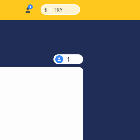
|
|
₺
TRY
1