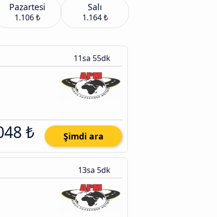
Pazartesi
Salı
1.106 ₺
1.164 ₺
11sa 55dk
048 ₺
Şimdi ara
13sa 5dk