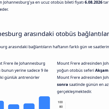
n Johannesburg'ya en ucuz otobüs bileti fiyatı
6.08.2026
tar
eder.
esburg arasındaki otobüs bağlantıları
g arasındaki bağlantıların haftanın farklı gün ve saatleri
 Frere ile Johannesburg
Mount Frere adresinden Jo
ı
bunun yerine sadece 9 ile
yoğun otobüs seferi
Akşam
aki günlük antrenörler
Mount Frere adresinden Jo
sonra
saatinde günün en az s
gerçekleşmektedir.