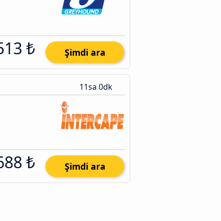
513 ₺
Şimdi ara
11sa 0dk
688 ₺
Şimdi ara