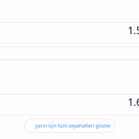
1.
1.
yarın için tüm seyahatleri göster