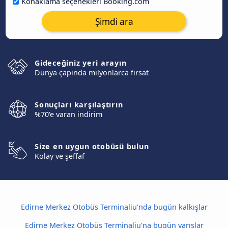
Konaklama seçenekleri Booking.com
Şimdi ara
Gideceğiniz yeri arayın
Dünya çapında milyonlarca fırsat
Sonuçları karşılaştırın
%70'e varan indirim
Size en uygun otobüsü bulun
Kolay ve şeffaf
Edirne Merkez Otobüs Terminaliu'nda bugün kalkışlar
Edirne Merkez Otobüs Terminaliu'na bugün varışlar