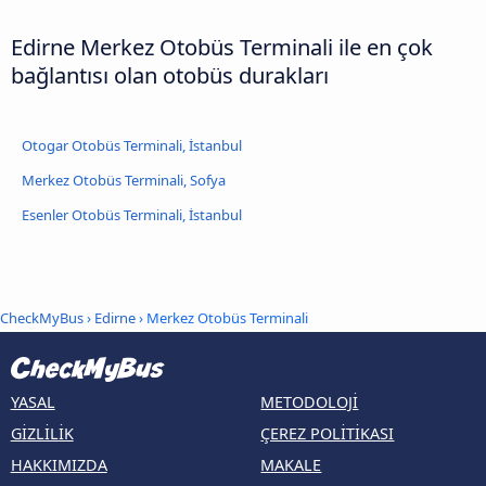
Edirne Merkez Otobüs Terminali ile en çok
bağlantısı olan otobüs durakları
Otogar Otobüs Terminali, İstanbul
Merkez Otobüs Terminali, Sofya
Esenler Otobüs Terminali, İstanbul
CheckMyBus
›
Edirne
› Merkez Otobüs Terminali
YASAL
METODOLOJI
GIZLILIK
ÇEREZ POLITIKASI
HAKKIMIZDA
MAKALE