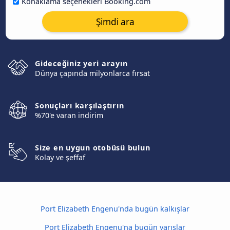
Konaklama seçenekleri Booking.com
Şimdi ara
Gideceğiniz yeri arayın
Dünya çapında milyonlarca fırsat
Sonuçları karşılaştırın
%70'e varan indirim
Size en uygun otobüsü bulun
Kolay ve şeffaf
Port Elizabeth Engenu'nda bugün kalkışlar
Port Elizabeth Engenu'na bugün varışlar