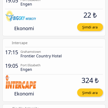
19:05
Engen
22 ₺
Ekonomi
Şimdi ara
Intercape
17:15
Grahamstown
Frontier Country Hotel
19:05
Port Elizabeth
Engen
324 ₺
Ekonomi
Şimdi ara