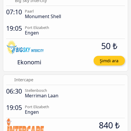
Big Sky Intercity
07:10
Paarl
Monument Shell
19:05
Port Elizabeth
Engen
50 ₺
Ekonomi
Şimdi ara
Intercape
06:30
Stellenbosch
Merriman Laan
19:05
Port Elizabeth
Engen
840 ₺