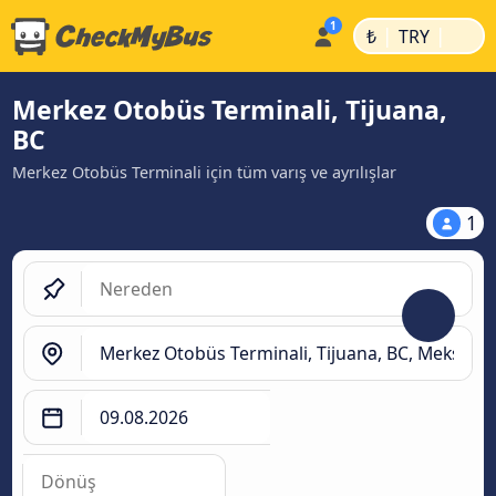
|
|
₺
TRY
Merkez Otobüs Terminali, Tijuana,
BC
Merkez Otobüs Terminali için tüm varış ve ayrılışlar
1