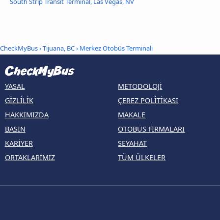
South Strip Transit Terminal, Las Vegas, NV
CheckMyBus
›
Tijuana, BC
› Merkez Otobüs Terminali
YASAL
METODOLOJI
GIZLILIK
ÇEREZ POLITIKASI
HAKKIMIZDA
MAKALE
BASIN
OTOBÜS FIRMALARI
KARIYER
SEYAHAT
ORTAKLARIMIZ
TÜM ÜLKELER