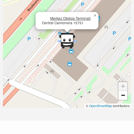
×
Merkez Otobüs Terminali
Central Camionera 15751
+
−
©
OpenStreetMap
contributors