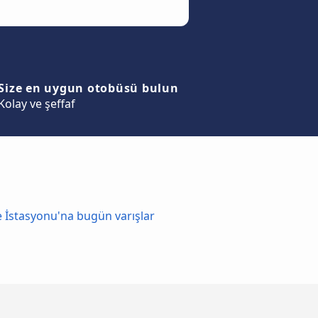
Size en uygun otobüsü bulun
Kolay ve şeffaf
 İstasyonu'na bugün varışlar