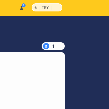
|
|
₺
TRY
1