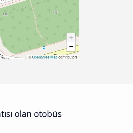
+
−
©
OpenStreetMap
contributors
tısı olan otobüs