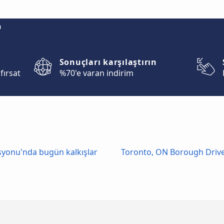
m
Sonuçları karşılaştırın
fırsat
%70'e varan indirim
syonu'nda bugün kalkışlar
Toronto, ON Borough Drive