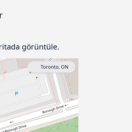
r
itada görüntüle.
Toronto, ON