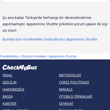
Şu ana kadar Türkiye’de herhangi bir derecelendirme
yapılmamıştır. Appennino Shuttle şirketine yorum yapan ilk kişi
siz olun!
Burada tüm incelemeleri bulacaksınız Appennino Shuttle
CheckMyBus
›
Otobus-Firmalari
› Appennino Shuttle
YASAL
METODOLOJI
GIZLILIK
ÇEREZ POLITIKASI
HAKKIMIZDA
MAKALE
BASIN
OTOBÜS FIRMALARI
KARIYER
SEYAHAT