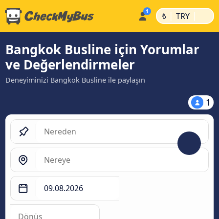
|
|
₺
TRY
Bangkok Busline için Yorumlar
ve Değerlendirmeler
Deneyiminizi Bangkok Busline ile paylaşın
1