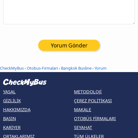
Yorum Gönder
CheckMyBus
›
Otobus-Firmalari
›
Bangkok Busline
› Yorum
YASAL
METODOLOJI
GIZLILIK
ÇEREZ POLITIKASI
HAKKIMIZDA
MAKALE
BASIN
OTOBÜS FIRMALARI
KARIYER
SEYAHAT
ORTAKLARIMIZ
TÜM ÜLKELER