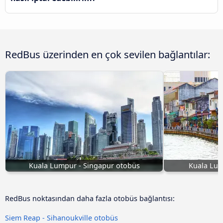
RedBus üzerinden en çok sevilen bağlantılar:
Kuala Lumpur - Singapur otobüs
Kuala Lum
RedBus noktasından daha fazla otobüs bağlantısı:
Siem Reap - Sihanoukville otobüs