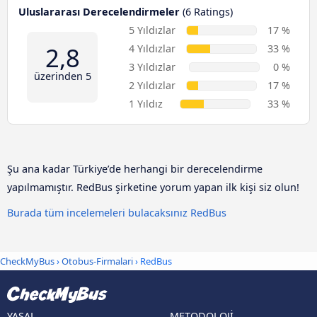
Uluslararası Derecelendirmeler
(6 Ratings)
5 Yıldızlar
17 %
2,8
4 Yıldızlar
33 %
3 Yıldızlar
0 %
üzerinden 5
2 Yıldızlar
17 %
1 Yıldız
33 %
Şu ana kadar Türkiye’de herhangi bir derecelendirme
yapılmamıştır. RedBus şirketine yorum yapan ilk kişi siz olun!
Burada tüm incelemeleri bulacaksınız RedBus
CheckMyBus
›
Otobus-Firmalari
› RedBus
YASAL
METODOLOJI