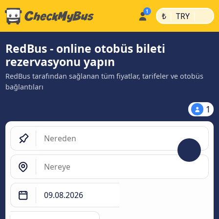
|
|
₺
TRY
RedBus - online otobüs bileti
rezervasyonu yapın
RedBus tarafından sağlanan tüm fiyatlar, tarifeler ve otobüs
bağlantıları
1