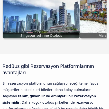
Singapur sehrine Otobüs
Malac
RedBus gibi Rezervasyon Platformlarının
avantajları
Bir rezervasyon platformunun sağlayabileceği temel fayda,
müşterilerin istedikleri biletleri daha kolay bulmalarını
sağlayan
temiz, güvenilir ve emniyetli bir rezervasyon
sistemidir
. Daha küçük otobüs şirketleri de rezervasyon
platformlarından faydalanır, çünkü bu sayede daha büyük bir