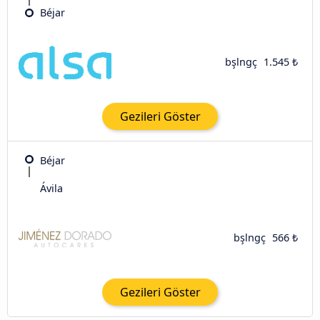
Béjar
bşlngç
1.545 ₺
Gezileri Göster
Béjar
Ávila‎
bşlngç
566 ₺
Gezileri Göster