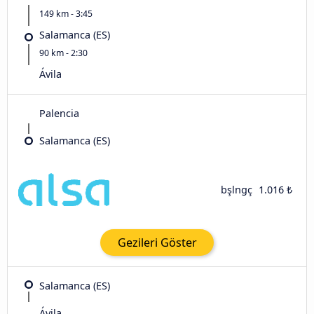
149 km - 3:45
Salamanca (ES)
90 km - 2:30
Ávila‎
Palencia
Salamanca (ES)
bşlngç
1.016 ₺
Gezileri Göster
Salamanca (ES)
Ávila‎