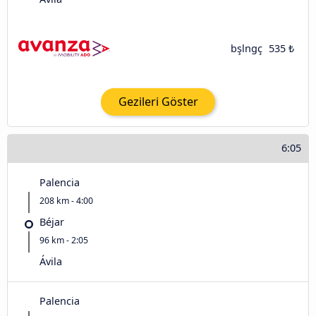
bşlngç
535 ₺
Gezileri Göster
6:05
Palencia
208 km - 4:00
Béjar
96 km - 2:05
Ávila‎
Palencia