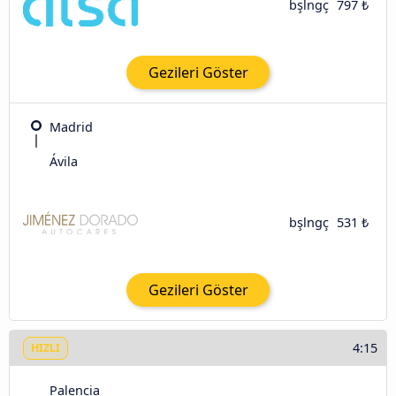
bşlngç
797 ₺
Gezileri Göster
Madrid
Ávila‎
bşlngç
531 ₺
Gezileri Göster
4:15
HIZLI
Palencia