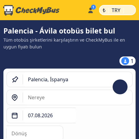
|
|
₺
TRY
Palencia - Ávila‎ otobüs bilet bul
Tüm otobüs şirketlerini karşılaştırın ve CheckMyBus ile en
uygun fiyatı bulun
1