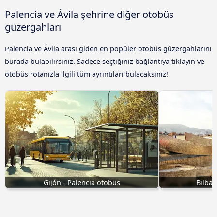
Palencia ve Ávila‎ şehrine diğer otobüs
güzergahları
Palencia ve Ávila‎ arası giden en popüler otobüs güzergahlarını
burada bulabilirsiniz. Sadece seçtiğiniz bağlantıya tıklayın ve
otobüs rotanızla ilgili tüm ayrıntıları bulacaksınız!
Gijón - Palencia otobüs
Bilbao