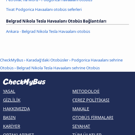
Tivat Podgorica Havaalanı otobüs seferleri
Belgrad Nikola Tesla Havaalanı Otobüs Bağlantıları
Ankara - Belgrad Nikola Tesla Havaalanı otobüs
CheckMyBus
›
Karadağ'daki Otobüsler
›
Podgorica Havaalanı sehrine
Otobüs
›
Belgrad Nikola Tesla Havaalanı sehrine Otobüs
YASAL
METODOLOJI
GIZLILIK
ÇEREZ POLITIKASI
HAKKIMIZDA
MAKALE
BASIN
OTOBÜS FIRMALARI
KARIYER
SEYAHAT
ORTAKLARIMIZ
TÜM ÜLKELER