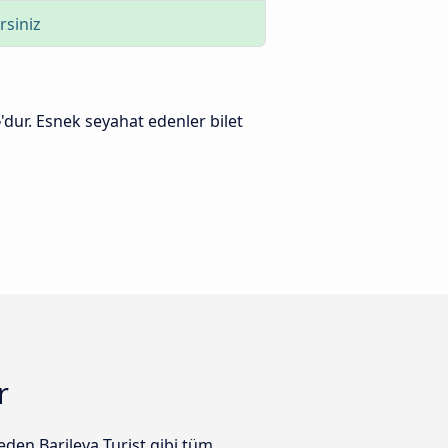
rsiniz
₺
'dur. Esnek seyahat edenler bilet
r
eden Barileva Turist gibi tüm