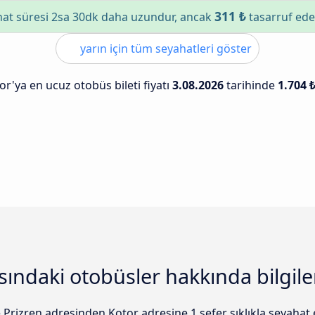
311 ₺
at süresi 2sa 30dk daha uzundur, ancak
tasarruf ede
yarın için tüm seyahatleri göster
or'ya en ucuz otobüs bileti fiyatı
3.08.2026
tarihinde
1.704 
asındaki otobüsler hakkında bilgile
 Prizren adresinden Kotor adresine 1 sefer sıklıkla seyahat 