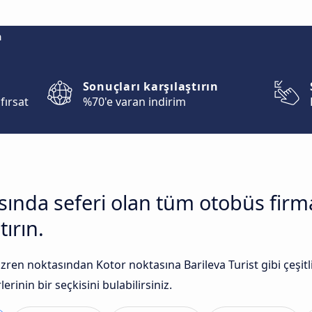
m
Sonuçları karşılaştırın
fırsat
%70'e varan indirim
rasında seferi olan tüm otobüs fir
tırın.
ren noktasından Kotor noktasına Barileva Turist gibi çeşitl
rinin bir seçkisini bulabilirsiniz.