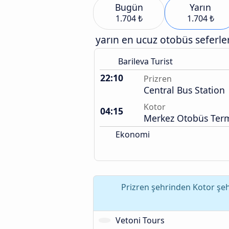
Bugün
Yarın
1.704 ₺
1.704 ₺
yarın en ucuz otobüs seferler
Barileva Turist
22:10
Prizren
Central Bus Station
Kotor
04:15
Merkez Otobüs Term
Ekonomi
Prizren şehrinden Kotor şeh
Vetoni Tours