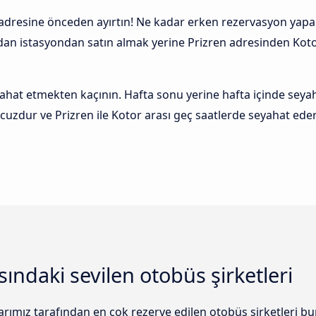
 adresine önceden ayırtın! Ne kadar erken rezervasyon yapar
udan istasyondan satın almak yerine Prizren adresinden Koto
t etmekten kaçının. Hafta sonu yerine hafta içinde seyah
cuzdur ve Prizren ile Kotor arası geç saatlerde seyahat ed
sındaki sevilen otobüs şirketleri
larımız tarafından en çok rezerve edilen otobüs şirketleri bun