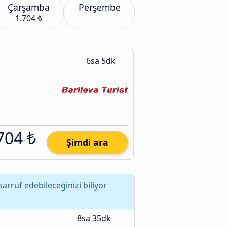
Çarşamba
Perşembe
1.704 ₺
6sa 5dk
704 ₺
Şimdi ara
rruf edebileceğinizi biliyor
8sa 35dk