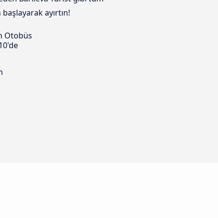
 başlayarak ayırtın!
n Otobüs
10'de
m