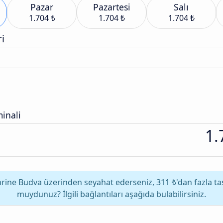
Pazar
Pazartesi
Salı
1.704 ₺
1.704 ₺
1.704 ₺
i
inali
1.
rine Budva üzerinden seyahat ederseniz, 311 ₺'dan fazla tasa
muydunuz? İlgili bağlantıları aşağıda bulabilirsiniz.