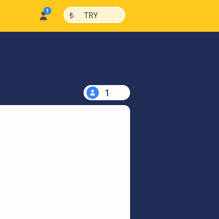
|
|
₺
TRY
1