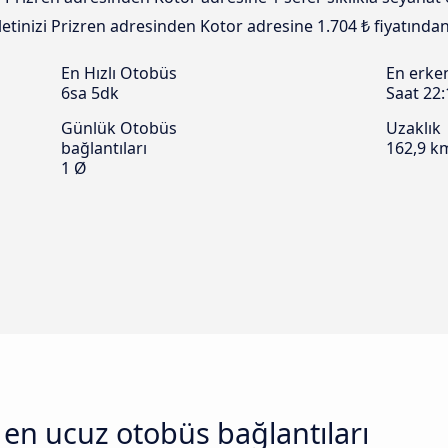
biletinizi Prizren adresinden Kotor adresine 1.704 ₺ fiyatından
En Hızlı Otobüs
En erke
6sa 5dk
Saat 22:
Günlük Otobüs
Uzaklık
bağlantıları
162,9 k
1 Ø
ı en ucuz otobüs bağlantıları