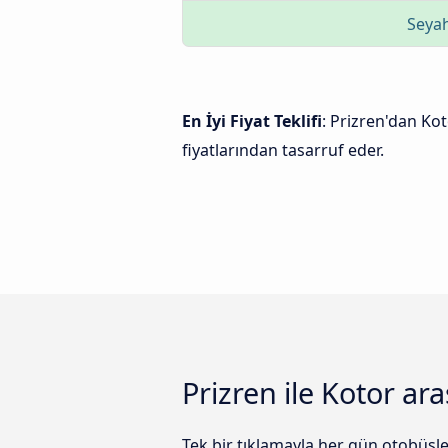
Seyah
En İyi Fiyat Teklifi
: Prizren'dan Kot
fiyatlarından tasarruf eder.
Prizren ile Kotor ar
Tek bir tıklamayla her gün otobüsle