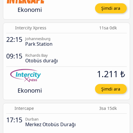
Ekonomi
Şimdi ara
Intercity Xpress
11sa 0dk
22:15
Johannesburg
Park Station
09:15
Richards Bay
Otobüs durağı
1.211 ₺
Ekonomi
Şimdi ara
Intercape
3sa 15dk
17:15
Durban
Merkez Otobüs Durağı