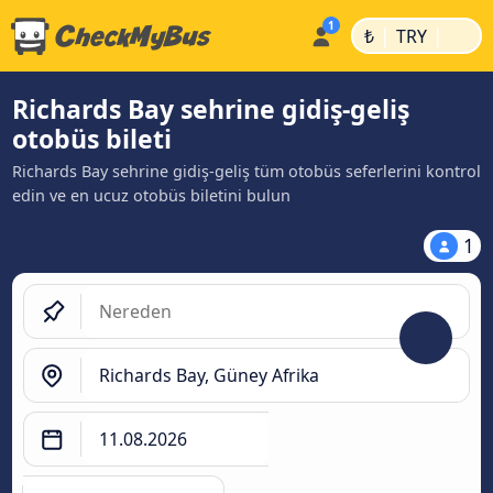
|
|
₺
TRY
Richards Bay sehrine gidiş-geliş
otobüs bileti
Richards Bay sehrine gidiş-geliş tüm otobüs seferlerini kontrol
edin ve en ucuz otobüs biletini bulun
1