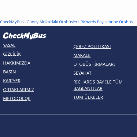
CheckMyBus
›
Güney Afrika'daki Otobüsler
› Richards Bay sehrine Otobüs
YASAL
ÇEREZ POLITIKASI
GIZLILIK
MAKALE
HAKKIMIZDA
OTOBÜS FIRMALARI
BASIN
SEYAHAT
KARIYER
RICHARDS BAY ILE TÜM
BAĞLANTILAR
ORTAKLARIMIZ
TÜM ÜLKELER
METODOLOJI