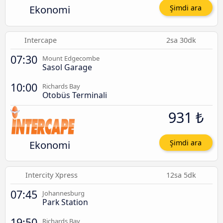
Ekonomi
Şimdi ara
Intercape
2sa 30dk
07:30
Mount Edgecombe
Sasol Garage
10:00
Richards Bay
Otobüs Terminali
931 ₺
Ekonomi
Şimdi ara
Intercity Xpress
12sa 5dk
07:45
Johannesburg
Park Station
19:50
Richards Bay