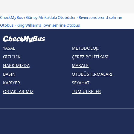
CheckMyBus
›
Güney Afrika'daki Otobüsler
›
Riviersonderend sehrine
Otobüs
›
King William's Town sehrine Otobüs
YASAL
METODOLOJI
GIZLILIK
ÇEREZ POLITIKASI
HAKKIMIZDA
MAKALE
BASIN
OTOBÜS FIRMALARI
KARIYER
SEYAHAT
ORTAKLARIMIZ
TÜM ÜLKELER