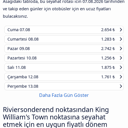
Asagidaki tabloda, bu seyahat rotasi icin
07.08.2026
tarihinden
ve takip eden günler için otobüsler için en ucuz fiyatları
bulacaksınız.
Cuma
07.08
2.654 ₺
Cumartesi
08.08
1.283 ₺
Pazar
09.08
2.742 ₺
Pazartesi
10.08
1.256 ₺
Salı
11.08
1.875 ₺
Çarşamba
12.08
1.761 ₺
Perşembe
13.08
Daha Fazla Gün Göster
Riviersonderend noktasından King
William's Town noktasına seyahat
etmek için en uygun fiyatlı dönem