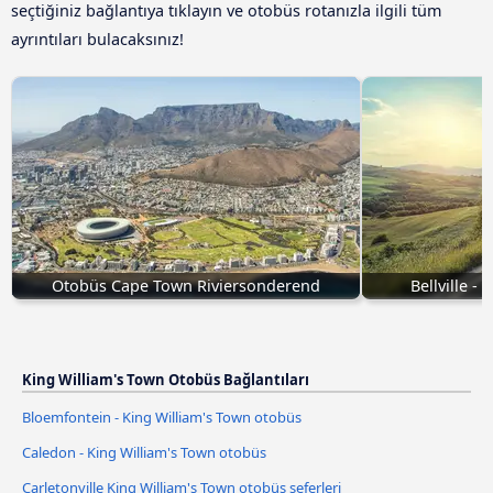
seçtiğiniz bağlantıya tıklayın ve otobüs rotanızla ilgili tüm
ayrıntıları bulacaksınız!
Otobüs Cape Town Riviersonderend
Bellville -
King William's Town Otobüs Bağlantıları
Bloemfontein - King William's Town otobüs
Caledon - King William's Town otobüs
Carletonville King William's Town otobüs seferleri