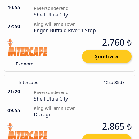
10:55
Riviersonderend
Shell Ultra City
King William's Town
22:50
Engen Buffalo River 1 Stop
2.760 ₺
Şimdi ara
Ekonomi
Intercape
12sa 35dk
21:20
Riviersonderend
Shell Ultra City
King William's Town
09:55
Durağı
2.865 ₺