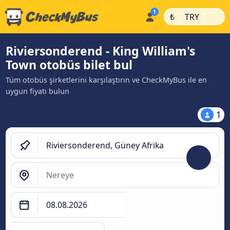
|
|
₺
TRY
Riviersonderend - King William's
Town otobüs bilet bul
Tüm otobüs şirketlerini karşılaştırın ve CheckMyBus ile en
uygun fiyatı bulun
1