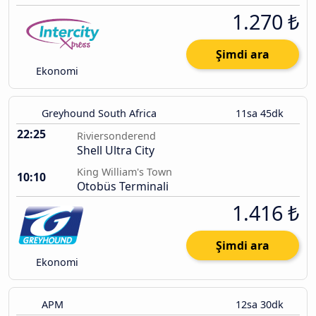
1.270 ₺
Şimdi ara
Ekonomi
Greyhound South Africa
11sa 45dk
22:25
Riviersonderend
Shell Ultra City
King William's Town
10:10
Otobüs Terminali
1.416 ₺
Şimdi ara
Ekonomi
APM
12sa 30dk