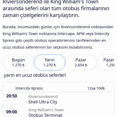
Riviersonderend ile King William's Town
arasında seferi olan tüm otobüs firmalarının
zaman çizelgelerini karşılaştırın.
Burada, önümüzdeki günler için Riviersonderend noktasından
King William's Town noktasına Intercape, APM veya Intercity
Xpress gibi çeşitli otobüs operatörlerinin tarifelerinden en
ucuz otobüs seferlerinin bir seçkisini bulabilirsiniz.
Bugün
Yarın
Pazar
Pazart
1.270 ₺
1.270 ₺
2.654 ₺
1.256 
yarın en ucuz otobüs seferleri
Intercity Xpress
12sa 10dk
20:50
Riviersonderend
Shell Ultra City
King William's Town
09:00
Otobüs Terminali