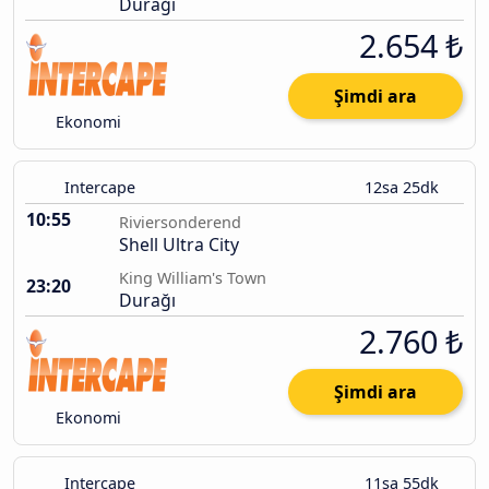
Durağı
2.654 ₺
Şimdi ara
Ekonomi
Intercape
12sa 25dk
10:55
Riviersonderend
Shell Ultra City
King William's Town
23:20
Durağı
2.760 ₺
Şimdi ara
Ekonomi
Intercape
11sa 55dk