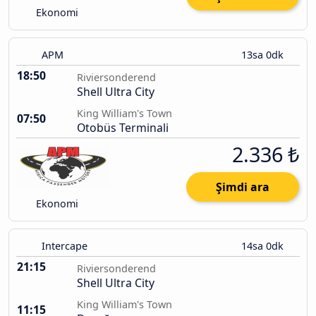
Ekonomi
APM
13sa 0dk
18:50
Riviersonderend
Shell Ultra City
King William's Town
07:50
Otobüs Terminali
2.336 ₺
Şimdi ara
Ekonomi
Intercape
14sa 0dk
21:15
Riviersonderend
Shell Ultra City
King William's Town
11:15