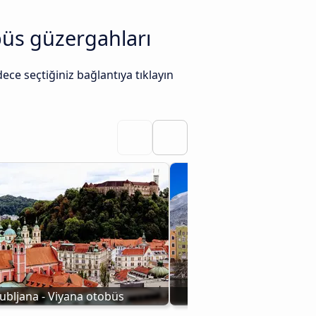
büs güzergahları
ece seçtiğiniz bağlantıya tıklayın
jubljana - Viyana otobüs
İnnsbruck - Viyana