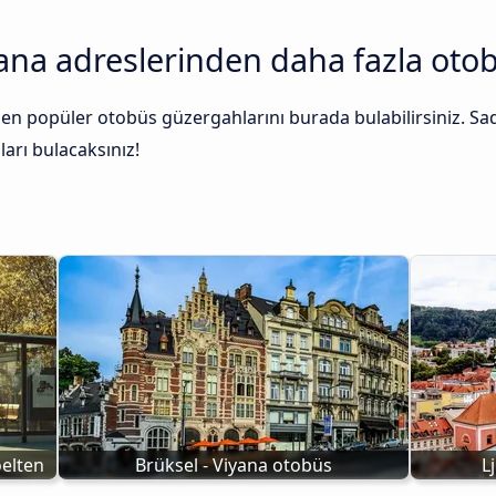
yana adreslerinden daha fazla oto
 en popüler otobüs güzergahlarını burada bulabilirsiniz. Sad
ları bulacaksınız!
elten
Brüksel - Viyana otobüs
L