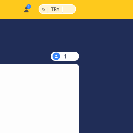
|
|
₺
TRY
1