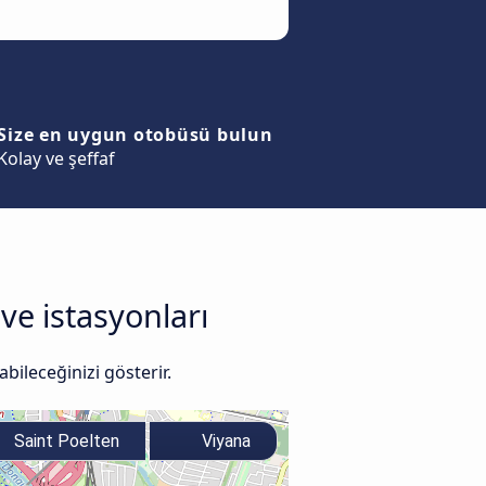
Size en uygun otobüsü bulun
Kolay ve şeffaf
ve istasyonları
bileceğinizi gösterir.
Saint Poelten
Viyana