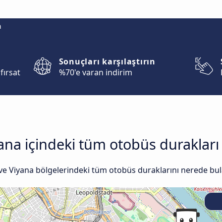
m
Sonuçları karşılaştırın
fırsat
%70'e varan indirim
ana içindeki tüm otobüs durakları 
 ve Viyana bölgelerindeki tüm otobüs duraklarını nerede bula