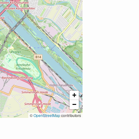
+
−
©
OpenStreetMap
contributors