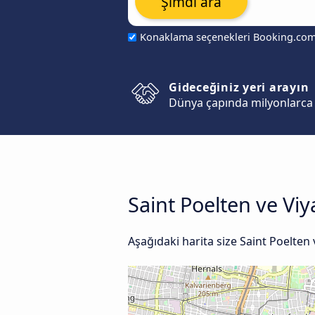
Şimdi ara
Konaklama seçenekleri Booking.co
Gideceğiniz yeri arayın
Dünya çapında milyonlarca 
Saint Poelten ve Viy
Aşağıdaki harita size Saint Poelten