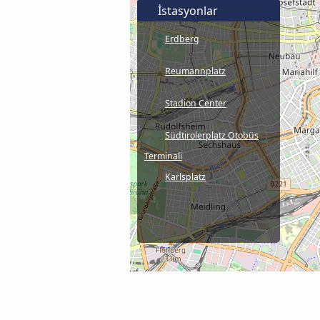
İstasyonlar
Erdberg
Reumannplatz
Stadion Center
Südtirolerplatz Otobüs
Terminali
Karlsplatz