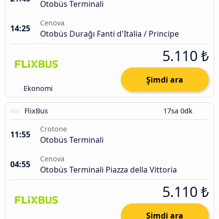
Otobüs Terminali
Cenova
14:25
Otobüs Durağı Fanti d'Italia / Principe
5.110 ₺
Şimdi ara
Ekonomi
FlixBus
17sa 0dk
Crotone
11:55
Otobüs Terminali
Cenova
04:55
Otobüs Terminali Piazza della Vittoria
5.110 ₺
Şimdi ara