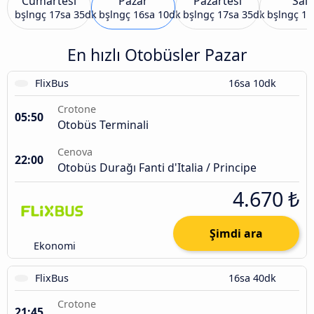
Cumartesi
Pazar
Pazartesi
Salı
bşlngç
17sa 35dk
bşlngç
16sa 10dk
bşlngç
17sa 35dk
bşlngç
16
En hızlı Otobüsler Pazar
FlixBus
16sa 10dk
Crotone
05:50
Otobüs Terminali
Cenova
22:00
Otobüs Durağı Fanti d'Italia / Principe
4.670 ₺
Şimdi ara
Ekonomi
FlixBus
16sa 40dk
Crotone
21:45