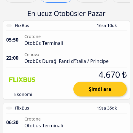
En ucuz Otobüsler Pazar
FlixBus
16sa 10dk
Crotone
05:50
Otobüs Terminali
Cenova
22:00
Otobüs Durağı Fanti d'Italia / Principe
4.670 ₺
Şimdi ara
Ekonomi
FlixBus
19sa 35dk
Crotone
06:30
Otobüs Terminali