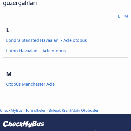
güzergahları
L
M
L
Londra Stansted Havaalanı - Acle otobüs
Luton Havaalanı - Acle otobüs
M
Otobüs Manchester Acle
CheckMyBus
›
Tüm ülkeler
›
Birleşik Krallık'daki Otobüsler