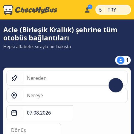
|
|
₺
TRY
Acle (Birleşik Krallık) şehrine tüm
otobüs bağlantıları
Hepsi alfabetik sırayla bir bakışta
1