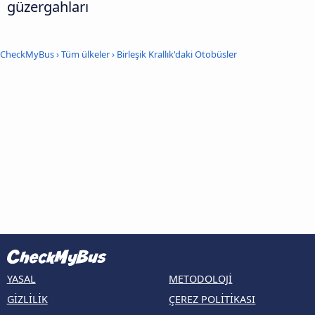
güzergahları
CheckMyBus
›
Tüm ülkeler
›
Birleşik Krallık'daki Otobüsler
YASAL
METODOLOJI
GIZLILIK
ÇEREZ POLITIKASI