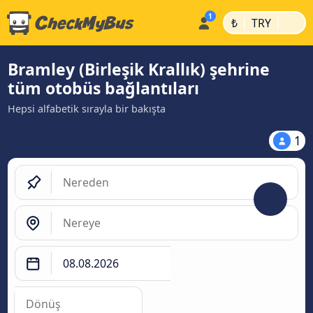
|
|
₺
TRY
Bramley (Birleşik Krallık) şehrine
tüm otobüs bağlantıları
Hepsi alfabetik sırayla bir bakışta
1