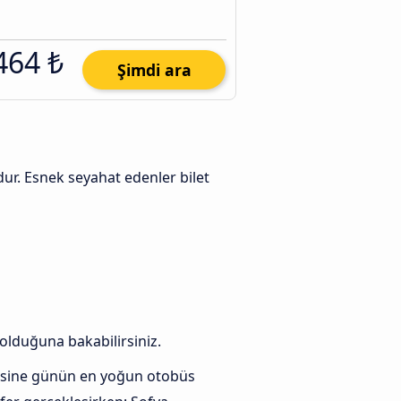
464 ₺
Şimdi ara
dur. Esnek seyahat edenler bilet
 olduğuna bakabilirsiniz.
esine günün en yoğun otobüs