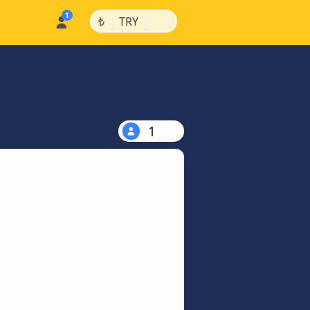
|
|
₺
TRY
1