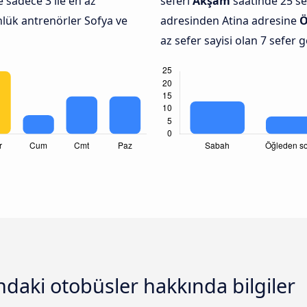
 sadece 3 ile en az
seferi
Akşam
saatinde 25 se
nlük antrenörler Sofya ve
adresinden Atina adresine
Ö
az sefer sayisi olan 7 sefer 
ındaki otobüsler hakkında bilgiler