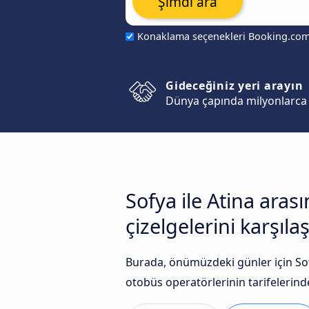
Şimdi ara
Konaklama seçenekleri Booking.co
Gideceğiniz yeri arayın
Dünya çapında milyonlarca 
Sofya ile Atina ara
çizelgelerini karşılaş
Burada, önümüzdeki günler için Sofy
otobüs operatörlerinin tarifelerinde