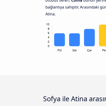
otobüs seferi.
Cuma
bunun yerine
bağlantıya sahiptir. Arasındaki gü
Atina.
Sofya ile Atina aras