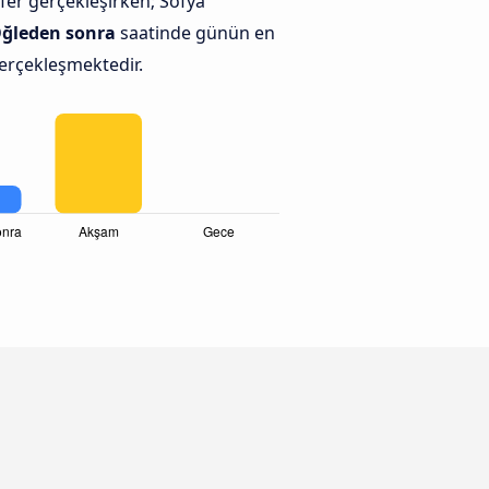
fer gerçekleşirken; Sofya
ğleden sonra
saatinde günün en
gerçekleşmektedir.