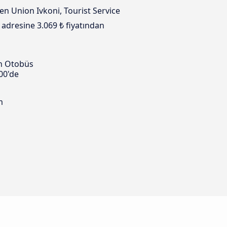
en Union Ivkoni, Tourist Service
a adresine 3.069 ₺ fiyatından
n Otobüs
00'de
m