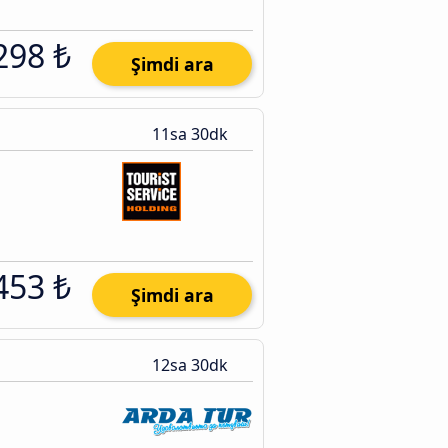
298 ₺
Şimdi ara
11sa 30dk
453 ₺
Şimdi ara
12sa 30dk