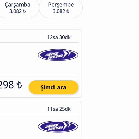
Çarşamba
Perşembe
3.082 ₺
3.082 ₺
12sa 30dk
298 ₺
Şimdi ara
11sa 25dk