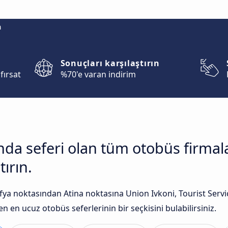
m
Sonuçları karşılaştırın
fırsat
%70'e varan indirim
sında seferi olan tüm otobüs firma
tırın.
a noktasından Atina noktasına Union Ivkoni, Tourist Service
n en ucuz otobüs seferlerinin bir seçkisini bulabilirsiniz.