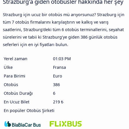
Strazburg'a giden otobüsler hakkında her şey
Strazburg için ucuz bir otobüs mü arıyorsunuz? Strazburg için
tüm 7 otobüs firmalarını karşılaştırın ve kalkış ve varış
saatlerini, Strazburg'deki tüm 6 otobüs terminallerini, seyahat
sürelerini ve tabii ki Strazburg'ye giden 386 günlük otobüs
seferleri için en iyi fiyatları bulun.
Yerel zaman
01:03 PM
Ülke
Fransa
Para Birimi
Euro
Otobüs
386
Otobüs Durağı
6
En Ucuz Bilet
219 ₺
En popüler Otobüs Şirketi