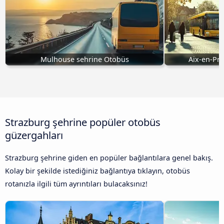
Mulhouse sehrine Otobüs
Aix-en-Pr
Strazburg şehrine popüler otobüs
güzergahları
Strazburg şehrine giden en popüler bağlantılara genel bakış.
Kolay bir şekilde istediğiniz bağlantıya tıklayın, otobüs
rotanızla ilgili tüm ayrıntıları bulacaksınız!