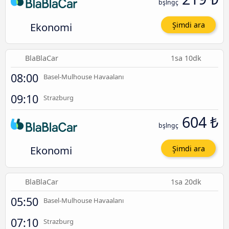
bşlngç
Ekonomi
Şimdi ara
BlaBlaCar
1sa 10dk
08:00
Basel-Mulhouse Havaalanı
09:10
Strazburg
604 ₺
bşlngç
Ekonomi
Şimdi ara
BlaBlaCar
1sa 20dk
05:50
Basel-Mulhouse Havaalanı
07:10
Strazburg