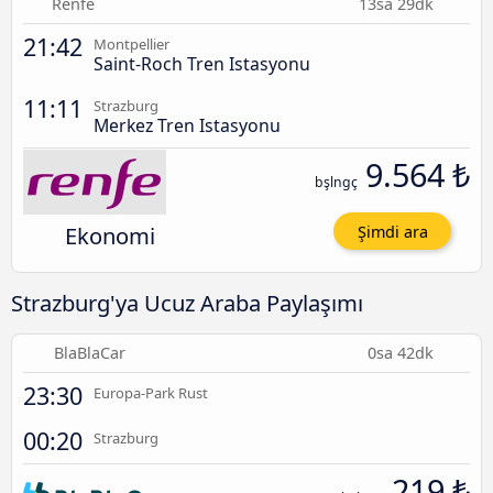
Renfe
13sa 29dk
21:42
Montpellier
Saint-Roch Tren Istasyonu
11:11
Strazburg
Merkez Tren Istasyonu
9.564 ₺
bşlngç
Ekonomi
Şimdi ara
Strazburg'ya Ucuz Araba Paylaşımı
BlaBlaCar
0sa 42dk
23:30
Europa-Park Rust
00:20
Strazburg
219 ₺