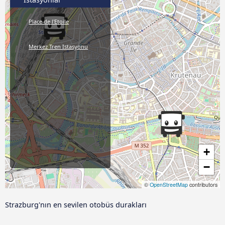
Place de l'Etoile
Merkez Tren Istasyonu
+
−
©
OpenStreetMap
contributors
Strazburg'nın en sevilen otobüs durakları