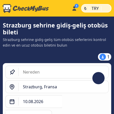
|
|
₺
TRY
Strazburg sehrine gidiş-geliş otobüs
bileti
Strazburg sehrine gidiş-geliş tüm otobüs seferlerini kontrol
edin ve en ucuz otobüs biletini bulun
1