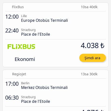
FlixBus
10sa 40dk
12:00
Lille
Europe Otobüs Terminali
22:40
Strazburg
Place de l'Etoile
4.038 ₺
Ekonomi
Şimdi ara
RegioJet
13sa 30dk
17:00
Berlin
Merkez Otobüs Terminali
06:30
Strazburg
Place de l'Etoile