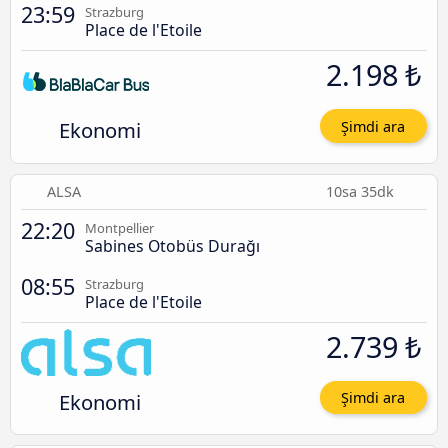
23:59
Strazburg
Place de l'Etoile
2.198 ₺
Ekonomi
Şimdi ara
ALSA
10sa 35dk
22:20
Montpellier
Sabines Otobüs Durağı
08:55
Strazburg
Place de l'Etoile
2.739 ₺
Ekonomi
Şimdi ara