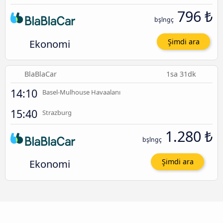
796 ₺
bşlngç
Ekonomi
Şimdi ara
BlaBlaCar
1sa 31dk
14:10
Basel-Mulhouse Havaalanı
15:40
Strazburg
1.280 ₺
bşlngç
Ekonomi
Şimdi ara