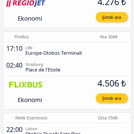
4.276 ₺
Ekonomi
Şimdi ara
FlixBus
9sa 30dk
17:10
Lille
Europe Otobüs Terminali
02:40
Strazburg
Place de l'Etoile
4.506 ₺
Ekonomi
Şimdi ara
Rede Expressos
32sa 55dk
22:00
Lizbon