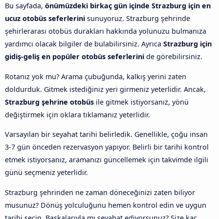
Bu sayfada,
önümüzdeki birkaç gün içinde Strazburg için en
ucuz otobüs seferlerini
sunuyoruz. Strazburg şehrinde
şehirlerarası otobüs durakları hakkında yolunuzu bulmanıza
yardımcı olacak bilgiler de bulabilirsiniz. Ayrıca
Strazburg için
gidiş-geliş en popüler otobüs seferlerini
de görebilirsiniz.
Rotanız yok mu? Arama çubuğunda, kalkış yerini zaten
doldurduk. Gitmek istediğiniz yeri girmeniz yeterlidir. Ancak,
Strazburg şehrine otobüs
ile gitmek istiyorsanız, yönü
değiştirmek için oklara tıklamanız yeterlidir.
Varsayılan bir seyahat tarihi belirledik. Genellikle, çoğu insan
3-7 gün önceden rezervasyon yapıyor. Belirli bir tarihi kontrol
etmek istiyorsanız, aramanızı güncellemek için takvimde ilgili
günü seçmeniz yeterlidir.
Strazburg şehrinden ne zaman döneceğinizi zaten biliyor
musunuz? Dönüş yolculuğunu hemen kontrol edin ve uygun
tarihi seçin. Başkalarıyla mı seyahat ediyorsunuz? Size kaç