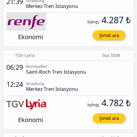
21:39
Strazburg
Merkez Tren Istasyonu
4.287 ₺
bşlngç
Ekonomi
Şimdi ara
TGV Lyria
5sa 55dk
06:29
Montpellier
Saint-Roch Tren Istasyonu
12:24
Strazburg
Merkez Tren Istasyonu
4.782 ₺
bşlngç
Ekonomi
Şimdi ara